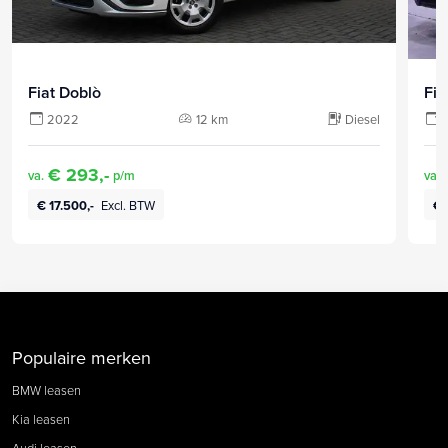
Fiat Doblò
Fia
2022
12 km
Diesel
€ 293,-
va.
p/m
va.
€ 17.500,-
Excl. BTW
€ 
Populaire merken
BMW leasen
Kia leasen