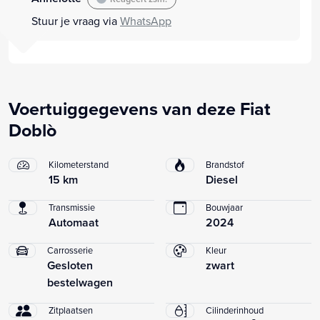
Stuur je vraag via
WhatsApp
Voertuiggegevens van deze Fiat
Doblò
Kilometerstand
Brandstof
15 km
Diesel
Transmissie
Bouwjaar
Automaat
2024
Carrosserie
Kleur
Gesloten
zwart
bestelwagen
Zitplaatsen
Cilinderinhoud