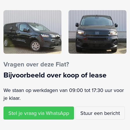
Bestuurdersairbag
Bluetooth telefoonvoorbereiding
Boordcomputer
Buitenspiegels elektrisch verstelbaar
Buitenspiegels verwarmbaar
Bumpers in carrosseriekleur
Centrale deurvergrendeling met afstandsbediening
DAB+ ontvanger
Vragen over deze Fiat?
Draadloze tefefoonlader
Bijvoorbeeld over koop of lease
Elektrische handrem
Elektrische ramen voor
We staan op werkdagen van 09:00 tot 17:30 uur voor
Elektrisch inklapbare spiegels
je klaar.
Elektronische remkrachtverdeling
Elektronisch Stabiliteits Programma
Stel je vraag via WhatsApp
Stuur een bericht
Hill hold functie
Radio