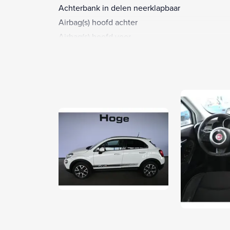
Achterbank in delen neerklapbaar
Airbag(s) hoofd achter
Airbag(s) hoofd voor
Airbag(s) side voor
Airbag bestuurder
Airbag passagier
Alarm klasse 1(startblokkering)
Aluminium interieur afwerking