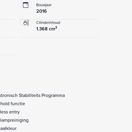
Bouwjaar
2016
Cilinderinhoud
3
1.368 cm
ktronisch Stabiliteits Programma
l hold functie
less entry
lampreiniging
aalkleur