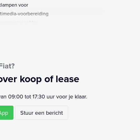
tlampen voor
timedia-voorbereiding
keersensor achter
rt/stop systeem
urbekrachtiging
ur verstelbaar
Fiat?
over koop of lease
 09:00 tot 17:30 uur voor je klaar.
sApp
Stuur een bericht