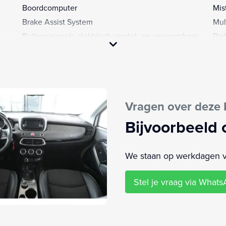
Boordcomputer
Mis
Brake Assist System
Mul
Buitenspiegels elektrisch verstel- en verwarmbaar
Par
Buitenspiegels in carrosseriekleur
Sta
Bumpers in carrosseriekleur
Stu
Chroom delen exterieur
Stu
Dakrails
Vragen over deze 
Elektrische ramen voor en achter
Bijvoorbeeld 
We staan op werkdagen van
Stel je vraag via What