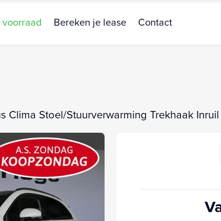
 voorraad
Bereken je lease
Contact
us Clima Stoel/Stuurverwarming Trekhaak Inruil
Va