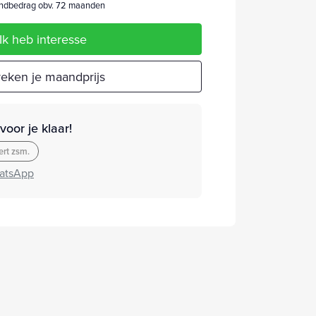
dbedrag obv. 72 maanden
Ik heb interesse
eken je maandprijs
oor je klaar!
rt zsm.
atsApp