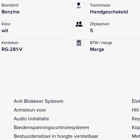
Brandstof
Transmissie
Benzine
Handgeschakeld
Kleur
Zitplaatsen
wit
5
Kenteken
BTW / marge
RG-281-V
Marge
Anti Blokkeer Systeem
Ele
Armsteun voor
Hil
Audio installatie
Key
Bandenspanningscontrolesysteem
Kop
Bestuurdersstoel in hoogte verstelbaar
Met