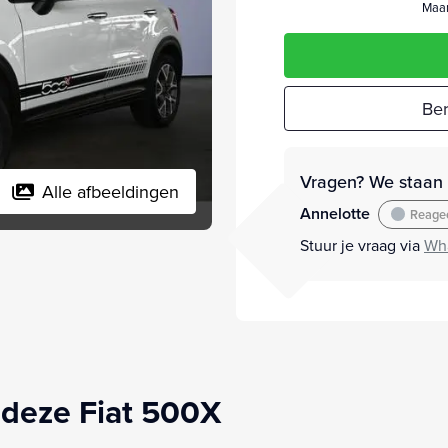
Maan
Ber
Vragen? We staan v
Alle afbeeldingen
Annelotte
Reagee
Stuur je vraag via
Wh
deze Fiat 500X