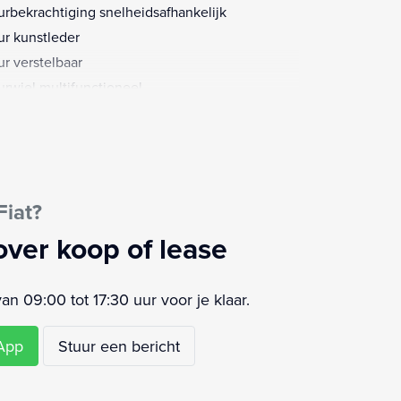
urbekrachtiging snelheidsafhankelijk
ur kunstleder
ur verstelbaar
urwiel multifunctioneel
ledig digitaal instrumentenpaneel
airbag(s) voor
htmetalen velgen 15"
trale deurvergrendeling
Fiat?
keersensor achter
over koop of lease
 09:00 tot 17:30 uur voor je klaar.
sApp
Stuur een bericht