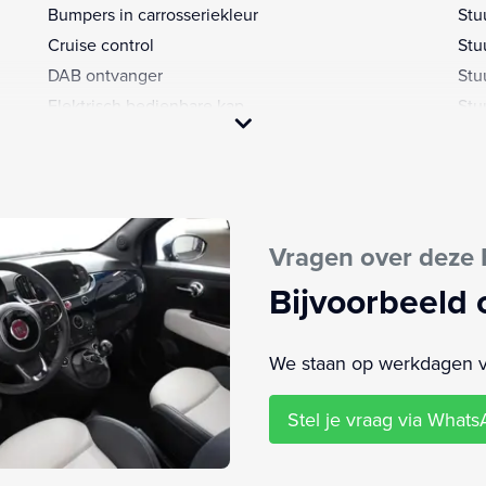
Bumpers in carrosseriekleur
Stu
Cruise control
Stu
DAB ontvanger
Stu
Elektrisch bedienbare kap
Stu
Elektrische ramen voor
Vol
Elektronische remkrachtverdeling
Zij 
Elektronisch Stabiliteits Programma
Lic
Hoofd airbag(s) voor
Cen
Vragen over deze 
LED dagrijverlichting
Par
Mistlampen voor
Bijvoorbeeld 
We staan op werkdagen van
Stel je vraag via What