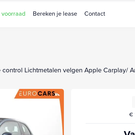
 voorraad
Bereken je lease
Contact
e control Lichtmetalen velgen Apple Carplay/ 
€ 
Va