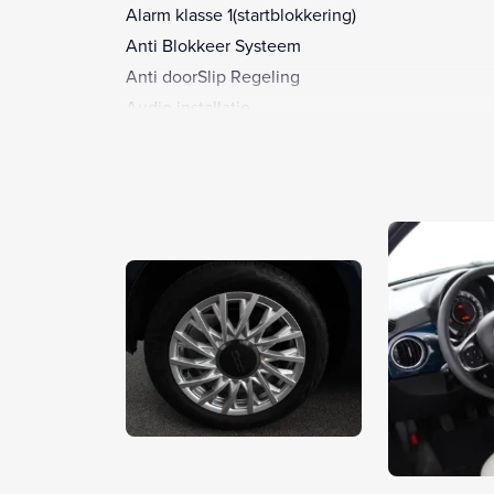
Alarm klasse 1(startblokkering)
Anti Blokkeer Systeem
Anti doorSlip Regeling
Audio installatie
Autonomous Emergency Braking
Bandenspanningscontrolesysteem
Bestuurdersairbag
Bestuurdersstoel in hoogte verstelbaar
Bluetooth telefoonvoorbereiding
Boordcomputer