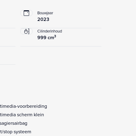
Bouwjaar
2023
Cilinderinhoud
3
999 cm
timedia-voorbereiding
timedia scherm klein
sagiersairbag
rt/stop systeem