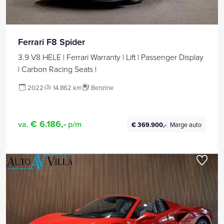
Ferrari F8 Spider
3.9 V8 HELE | Ferrari Warranty | Lift | Passenger Display
| Carbon Racing Seats |
2022
14.862 km
Benzine
€ 6.186,-
va.
p/m
€ 369.900,-
Marge auto