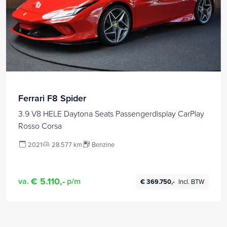
Ferrari F8 Spider
3.9 V8 HELE Daytona Seats Passengerdisplay CarPlay
Rosso Corsa
2021
28.577 km
Benzine
€ 5.110,-
va.
p/m
€ 369.750,-
Incl. BTW