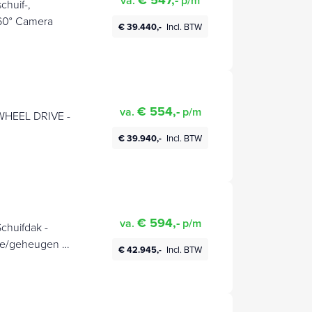
€ 547,-
va.
p/m
chuif-,
360° Camera
€ 39.440,-
Incl. BTW
€ 554,-
va.
p/m
 WHEEL DRIVE -
€ 39.940,-
Incl. BTW
€ 594,-
va.
p/m
chuifdak -
ge/geheugen -
€ 42.945,-
Incl. BTW
e Klep - 360gr
le)