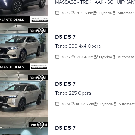
MASSAGE - TREKHAAK - SCHUIF/KA
2023
70.156 km
Hybride
Automaat
DS DS 7
Tense 300 4x4 Opéra
2022
31.356 km
Hybride
Automaat
DS DS 7
Tense 225 Opéra
2024
86.845 km
Hybride
Automaat
DS DS 7