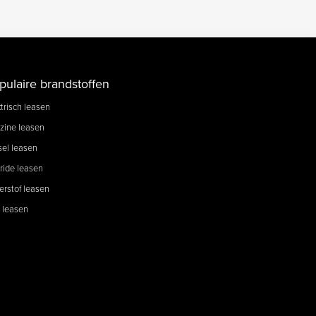
pulaire brandstoffen
trisch leasen
zine leasen
sel leasen
ride leasen
erstof leasen
 leasen