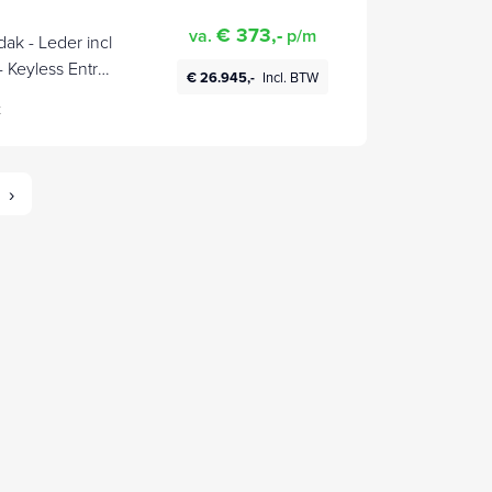
€ 373,-
va.
p/m
dak - Leder incl
 Keyless Entry
€ 26.945,-
Incl. BTW
tie - Apple
t
›