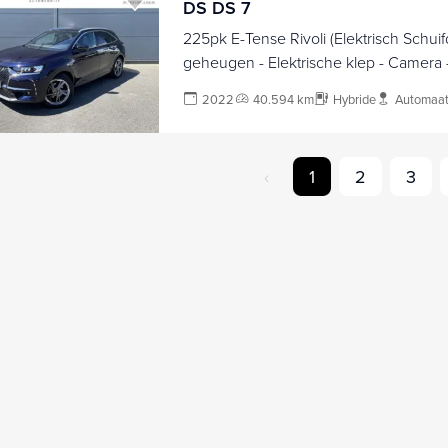
DS DS 7
225pk E-Tense Rivoli (Elektrisch Schuif
geheugen - Elektrische klep - Camera -
- DS LED - Automatische Airco - Naviga
2022
40.594 km
Hybride
Automaa
Carplay)
‹
1
2
3