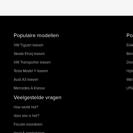
Populaire modellen
Po
VW Tiguan leasen
Elek
Skoda Elroq leasen
Ben
VW Transporter leasen
Die
Tesla Model Y leasen
Hyb
Audi A3 leasen
Wat
Mercedes A Klasse
LPG
Veelgestelde vragen
Hoe werkt het?
Voor wie is het?
Fiscale voordelen
Inruil & aanbetalen