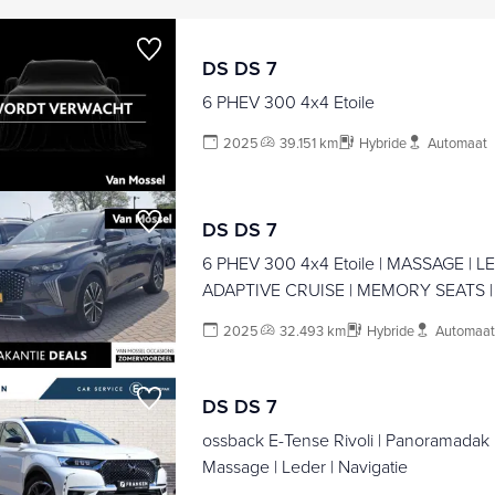
DS DS 7
6 PHEV 300 4x4 Etoile
2025
39.151 km
Hybride
Automaat
DS DS 7
6 PHEV 300 4x4 Etoile | MASSAGE | LE
ADAPTIVE CRUISE | MEMORY SEATS |
2025
32.493 km
Hybride
Automaat
DS DS 7
ossback E-Tense Rivoli | Panoramadak |
Massage | Leder | Navigatie