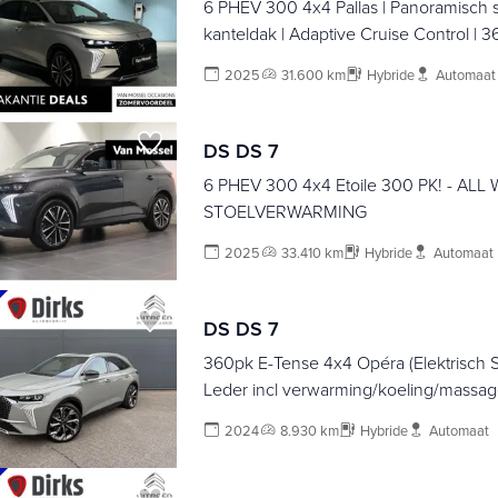
6 PHEV 300 4x4 Pallas | Panoramisch s
kanteldak | Adaptive Cruise Control | 
2025
31.600 km
Hybride
Automaat
DS DS 7
6 PHEV 300 4x4 Etoile 300 PK! - ALL
STOELVERWARMING
2025
33.410 km
Hybride
Automaat
DS DS 7
360pk E-Tense 4x4 Opéra (Elektrisch S
Leder incl verwarming/koeling/massa
Focal Electra 0 NightVision - Elektrisch
2024
8.930 km
Hybride
Automaat
Camera - 21" - Adaptieve Cruise Contro