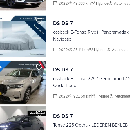
2022
49.333 km
Hybride
Automaat
DS DS 7
ossback E-Tense Rivoli | Panoramadak | 
Navigatie
2022
35.141 km
Hybride
Automaat
DS DS 7
ossback E-Tense 225 / Geen Import /
Onderhoud
2022
92.759 km
Hybride
Automaa
DS DS 7
Tense 225 Opéra - LEDEREN BEKLEDI