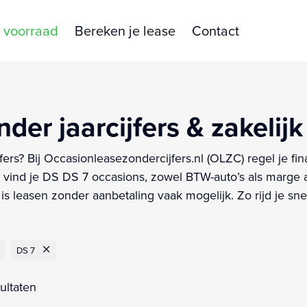
 voorraad
Bereken je lease
Contact
der jaarcijfers & zakelijk
fers? Bij Occasionleasezondercijfers.nl (OLZC) regel je 
vind je DS DS 7 occasions, zowel BTW-auto’s als marge a
s leasen zonder aanbetaling vaak mogelijk. Zo rijd je sne
DS 7
ultaten