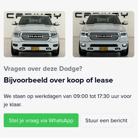
Alarmsysteem
Anti Blokkeer Systeem
Anti doorSlip Regeling
Armsteun voor
Audio installatie
Bandenspanningscontrolesysteem
Binnenspiegel automatisch dimmend
Bluetooth
Vragen over deze Dodge?
Boordcomputer
Bijvoorbeeld over koop of lease
Bots herkenning systeem
Brake Assist System
We staan op werkdagen van 09:00 tot 17:30 uur voor
Buitenspiegel(s) automatisch dimmend
je klaar.
Buitenspiegels elektr. met geheugen
Buitenspiegels elektrisch inklapbaar
Stel je vraag via WhatsApp
Stuur een bericht
Buitenspiegels elektrisch verstel- en verwarmbaar
Buitenspiegels met verlichting