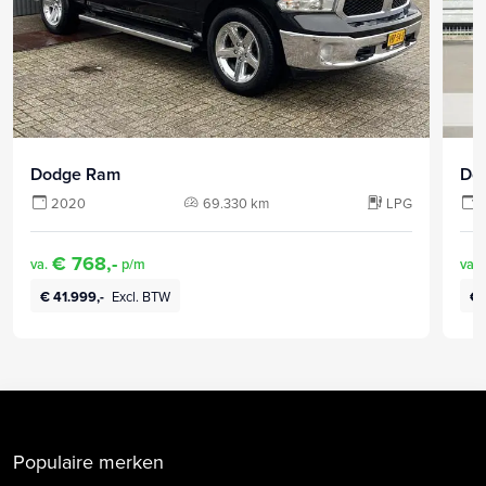
Dodge Ram
Do
2020
69.330 km
LPG
€ 768,-
va.
p/m
va.
€ 41.999,-
Excl. BTW
€ 
Populaire merken