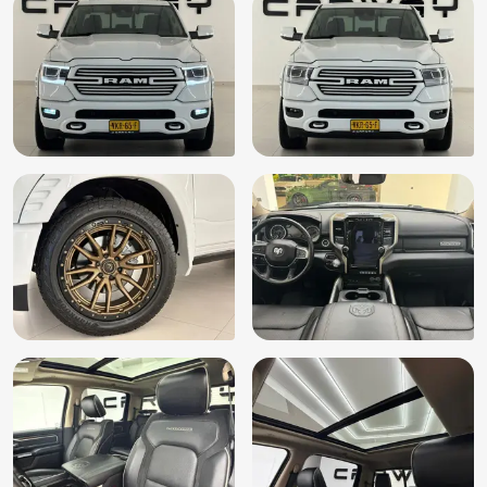
Mistlampen voor
Multimedia-voorbereiding
Open dak
Parkeersensor achter
Parkeersensor voor
Schuif-/kanteldak
Stoel ventilatie voor
Stuurbekrachtiging
Stuur leder
Stuur multifunctioneel
Stuur verstelbaar
Stuur verwarmd
Voorstoelen verwarmd