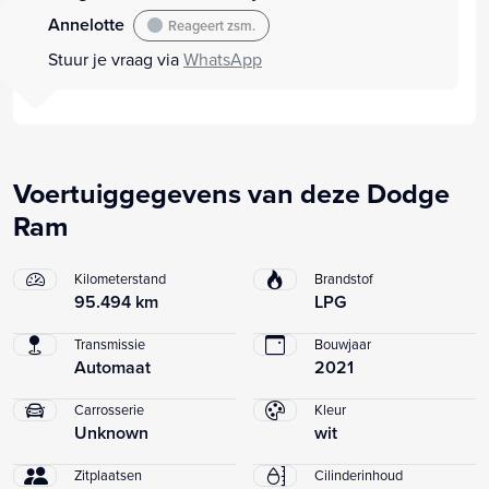
Annelotte
Reageert zsm.
Stuur je vraag via
WhatsApp
Voertuiggegevens van deze Dodge
Ram
Kilometerstand
Brandstof
95.494 km
LPG
Transmissie
Bouwjaar
Automaat
2021
Carrosserie
Kleur
Unknown
wit
Zitplaatsen
Cilinderinhoud