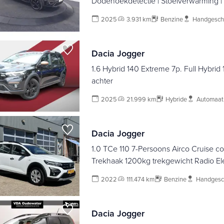
Dodehoekdetectie | Stoelverwarming |
2025
3.931 km
Benzine
Handgesch
Dacia Jogger
1.6 Hybrid 140 Extreme 7p. Full Hybrid
achter
2025
21.999 km
Hybride
Automaat
Dacia Jogger
1.0 TCe 110 7-Persoons Airco Cruise co
Trekhaak 1200kg trekgewicht Radio El
ramen voor USB aansluiting Isofix
2022
111.474 km
Benzine
Handgesc
Dacia Jogger