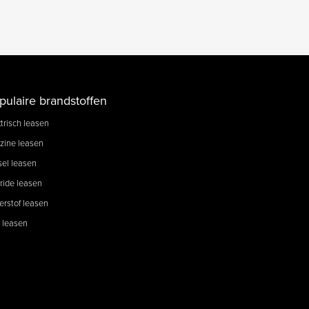
pulaire brandstoffen
trisch leasen
zine leasen
sel leasen
ride leasen
erstof leasen
 leasen