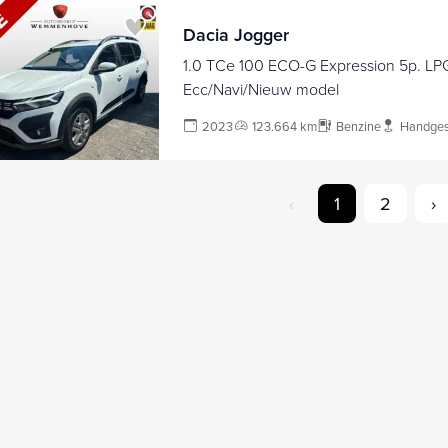
Dacia Jogger
1.0 TCe 100 ECO-G Expression 5p. LP
Ecc/Navi/Nieuw model
2023
123.664 km
Benzine
Handges
‹
1
2
›