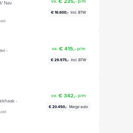
€ 235,-
va.
p/m
t/ Nav
€ 16.600,-
Incl. BTW
eld
€ 415,-
va.
p/m
vi -
€ 29.975,-
Incl. BTW
€ 342,-
va.
p/m
rekhaak -
€ 20.450,-
Marge auto
eld