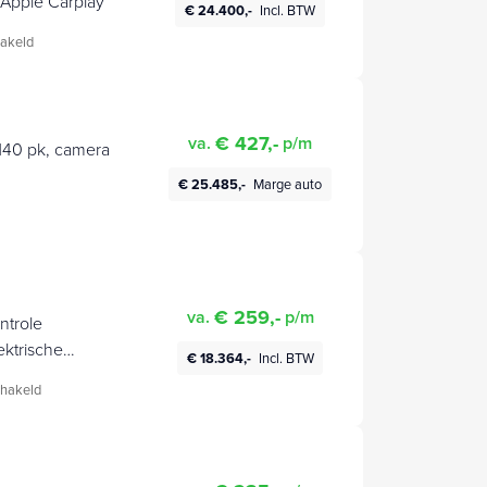
 Apple Carplay
€ 24.400,-
Incl. BTW
akeld
€ 427,-
va.
p/m
 140 pk, camera
€ 25.485,-
Marge auto
€ 259,-
va.
p/m
ntrole
ektrische
€ 18.364,-
Incl. BTW
hakeld