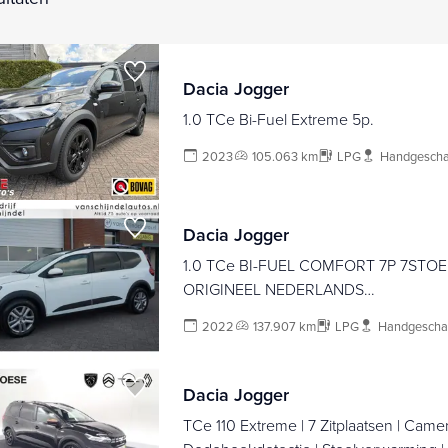
Dacia Jogger
1.0 TCe Bi-Fuel Extreme 5p.
2023
105.063 km
LPG
Handgescha
Dacia Jogger
1.0 TCe BI-FUEL COMFORT 7P 7STO
ORIGINEEL NEDERLANDS
ANDROID/APPLECARPLAY(NAVI) AIR
2022
137.907 km
LPG
Handgescha
CRUISECONTROL BLUETOOTH
PARKEERSENSOREN DAKRAILS 4X
ELECTR.RAMEN/SPIEGELS
Dacia Jogger
TCe 110 Extreme | 7 Zitplaatsen | Camer