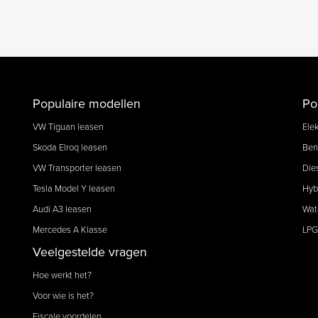
Populaire modellen
Po
VW Tiguan leasen
Elek
Skoda Elroq leasen
Ben
VW Transporter leasen
Die
Tesla Model Y leasen
Hyb
Audi A3 leasen
Wat
Mercedes A Klasse
LPG
Veelgestelde vragen
Hoe werkt het?
Voor wie is het?
Fiscale voordelen