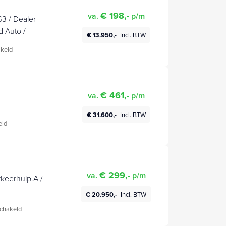
€ 198,-
va.
p/m
3 / Dealer
d Auto /
€ 13.950,-
Incl. BTW
keld
€ 461,-
va.
p/m
€ 31.600,-
Incl. BTW
eld
€ 299,-
va.
p/m
rkeerhulp.A /
€ 20.950,-
Incl. BTW
chakeld