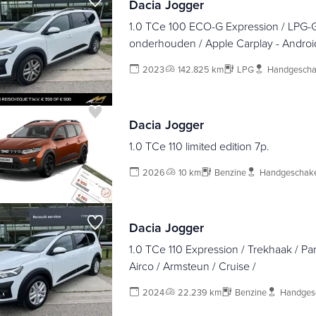
Dacia Jogger
1.0 TCe 100 ECO-G Expression / LPG-G
onderhouden / Apple Carplay - Androi
2023
142.825 km
LPG
Handgescha
Dacia Jogger
1.0 TCe 110 limited edition 7p.
2026
10 km
Benzine
Handgeschak
Dacia Jogger
1.0 TCe 110 Expression / Trekhaak / Pa
Airco / Armsteun / Cruise /
2024
22.239 km
Benzine
Handges