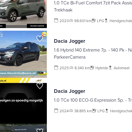
1.0 TCe Bi-Fuel Comfort 7zit Pack Assis
Trekhaak
2023
98.601 km
LPG
Handgeschak
Dacia Jogger
1.6 Hybrid 140 Extreme 7p. - 140 Pk - Na
ParkeerCamera
2025
8.340 km
Hybride
Automaat
Dacia Jogger
1.0 TCe 100 ECO-G Expression 5p. - T
2024
38.895 km
LPG
Handgeschak