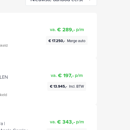
€ 289,-
va.
p/m
€ 17.250,-
Marge auto
keld
€ 197,-
va.
p/m
ELEN
€ 13.945,-
Incl. BTW
CO
keld
€ 343,-
va.
p/m
a |