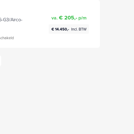
€ 205,-
va.
p/m
G-G3/Airco-
€ 14.450,-
Incl. BTW
chakeld