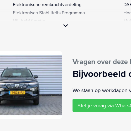
Elektronische remkrachtverdeling
DAB
Elektronisch Stabiliteits Programma
Hoo
Hill hold functie
Mul
Kunstlederen bekleding
Mul
LED dagrijverlichting
Pas
MP3-speler
Zij 
Navigatiesysteem
Met
Vragen over deze 
ning
Oplaadmogelijkheid
Par
Bijvoorbeeld 
We staan op werkdagen van
Stel je vraag via What