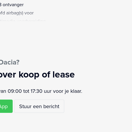
 ontvanger
fd airbag(s) voor
timedia-voorbereiding
timedia scherm klein
sagiersairbag
airbag(s) voor
aalkleur
Dacia?
keersensor achter
over koop of lease
 09:00 tot 17:30 uur voor je klaar.
sApp
Stuur een bericht