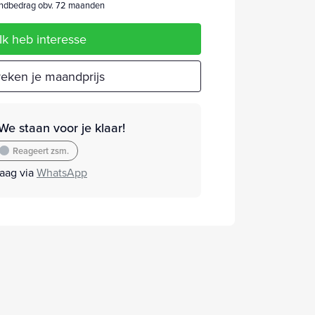
dbedrag obv. 72 maanden
Ik heb interesse
eken je maandprijs
We staan voor je klaar!
Reageert zsm.
raag via
WhatsApp