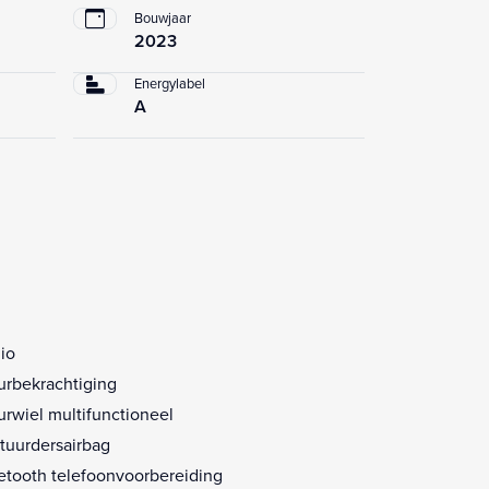
Bouwjaar
2023
Energylabel
A
io
urbekrachtiging
urwiel multifunctioneel
tuurdersairbag
etooth telefoonvoorbereiding