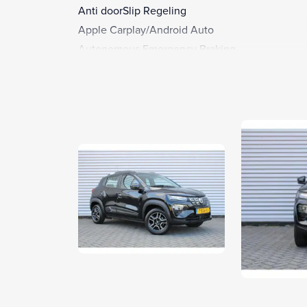
Anti doorSlip Regeling
Apple Carplay/Android Auto
Autonomous Emergency Braking
Bandenspanningscontrolesysteem
Boordcomputer
Brake Assist System
Buitenspiegels elektrisch verstelbaar
Centrale deurvergrendeling met afstandsbedie