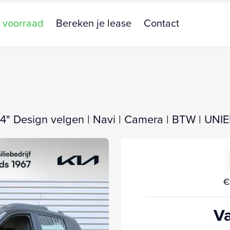
 voorraad
Bereken je lease
Contact
14" Design velgen | Navi | Camera | BTW | UNIEK
€
Va