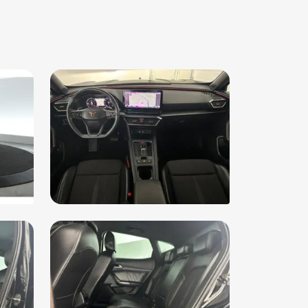
airbag(s) achter
airbag(s) voor