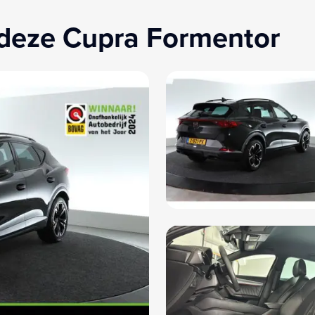
Sportstoelen
Zij 
 deze Cupra Formentor
Sportstuur
Zij 
Spraakbediening