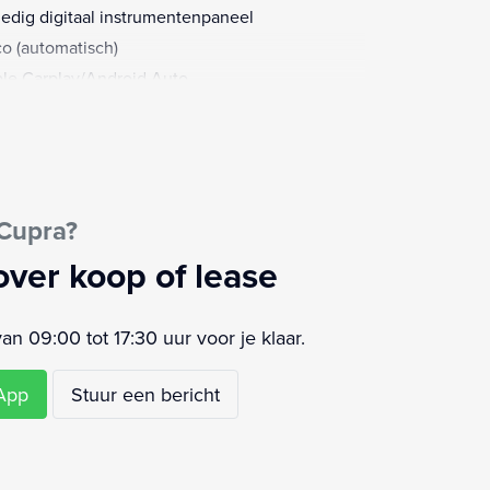
ledig digitaal instrumentenpaneel
co (automatisch)
le Carplay/Android Auto
tuurdersairbag
etooth telefoonvoorbereiding
 ontvanger
ra getint glas
 Cupra?
ns exterieur delen
fd airbag(s) achter
over koop of lease
fd airbag(s) voor
e airbag(s)
 09:00 tot 17:30 uur voor je klaar.
desteunen (verstelbaar)
sagiersairbag
sApp
Stuur een bericht
akelmogelijkheid aan stuurwiel
urwiel multifunctioneel
urwiel verwarmd