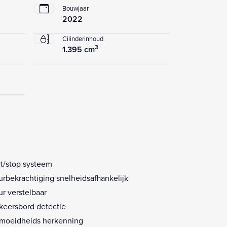
Bouwjaar
2022
Cilinderinhoud
3
1.395 cm
rt/stop systeem
urbekrachtiging snelheidsafhankelijk
ur verstelbaar
keersbord detectie
moeidheids herkenning