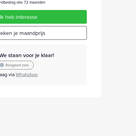
dbedrag obv. 72 maanden
Ik heb interesse
eken je maandprijs
We staan voor je klaar!
Reageert zsm.
raag via
WhatsApp