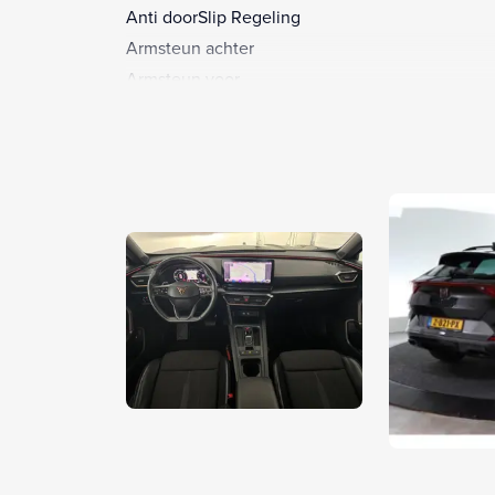
Anti doorSlip Regeling
Armsteun achter
Armsteun voor
Audio installatie
Autonomous Emergency Braking
Bandenspanningscontrolesysteem
Bestuurdersstoel in hoogte verstelbaar
Binnenspiegel automatisch dimmend
Bots waarschuwing systeem
Buitenspiegels elektrisch inklapbaar
Buitenspiegels elektrisch verstel- en verwarmba
Buitenspiegels met verlichting
Centrale airbag voor
Connected services
Cruise control adaptief
Dakrails