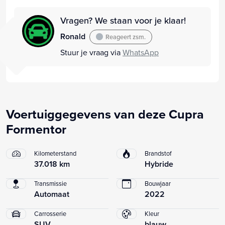
Vragen? We staan voor je klaar!
Ronald
Reageert zsm.
Stuur je vraag via
WhatsApp
Voertuiggegevens van deze Cupra
Formentor
Kilometerstand
Brandstof
37.018 km
Hybride
Transmissie
Bouwjaar
Automaat
2022
Carrosserie
Kleur
SUV
blauw