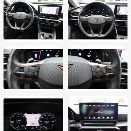
Stuurwiel multifunctioneel
Vermoeidheids herkenning
Volledige dealeronderhoudshistorie beschikbaar
Zij airbag(s) achter
Zij airbag(s) voor