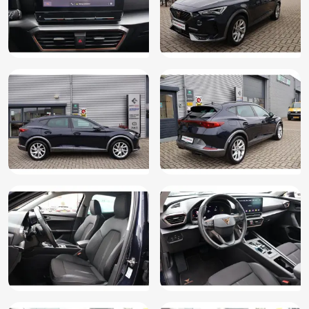
LED mistlampen
Lendesteunen (verstelbaar)
Mistlampen voor adaptief
Multimedia-voorbereiding
Onderhoudsboekje (fysiek)
Passagiersairbag
Passagiersstoel in hoogte verstelbaar
Regensensor
Rijstrooksensor met correctie
Rookvrij
Schakelmogelijkheid aan stuurwiel
Sportstoelen
Sportstuur
Spraakbediening
Stuurbekrachtiging snelheidsafhankelijk
Stuur verstelbaar