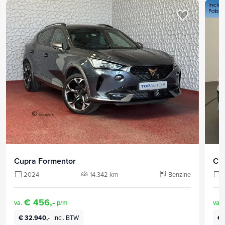
Cupra Formentor
Cu
2024
14.342 km
Benzine
€ 456,-
va.
p/m
va.
€ 32.940,-
Incl. BTW
€ 