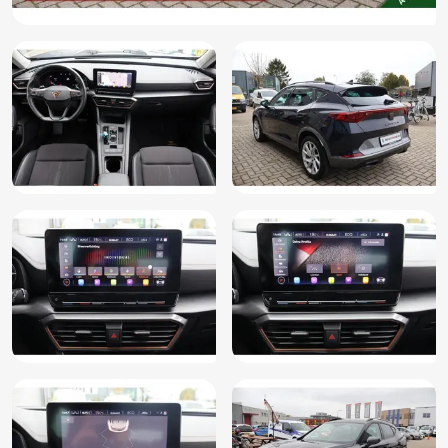
Centrale airbag voor
Connected services
Dakrails
Dimlichten automatisch
Elektrische ramen voor en achter
Elektronisch Stabiliteits Programma
Extra getint glas
Glans exterieur delen
Grootlichtassistent
Hill hold functie
Hoofd airbag(s) achter
Hoofd airbag(s) voor
Instructieboekjes aanwezig
Knie airbag(s)
LED achterlichten
LED dagrijverlichting