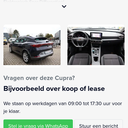
Elektronisch Sper Differentieel
Full-LED koplampen
Keyless entry
Keyless start
Lichtmetalen velgen 18"
Navigatiesysteem
Oplaadmogelijkheid
Parkeersensor achter
Sfeerverlichting
Start/stop systeem
Vragen over deze Cupra?
Stoelverwarming
Bijvoorbeeld over koop of lease
Stuurwiel verwarmd
Volledig digitaal instrumentenpaneel
We staan op werkdagen van 09:00 tot 17:30 uur voor
Achterbank in delen neerklapbaar
je klaar.
Achterspoiler
Airco separaat achter
Stel je vraag via WhatsApp
Stuur een bericht