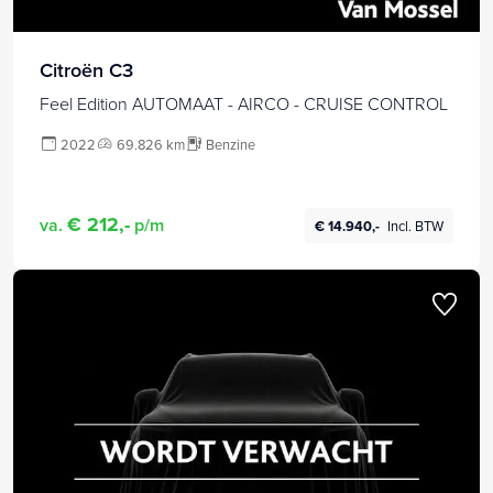
Citroën C3
Feel Edition AUTOMAAT - AIRCO - CRUISE CONTROL
2022
69.826 km
Benzine
€ 212,-
va.
p/m
€ 14.940,-
Incl. BTW