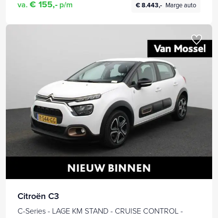
€ 155,-
va.
p/m
€ 8.443,-
Marge auto
Citroën C3
C-Series - LAGE KM STAND - CRUISE CONTROL -