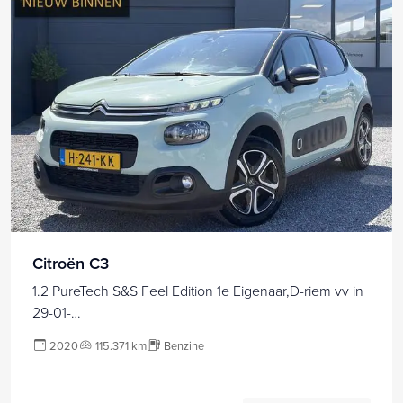
Citroën C3
1.2 PureTech S&S Feel Edition 1e Eigenaar,D-riem vv in
29-01-
2026,Afn.Trekhaak,Carplay,Clima,Cruise,Pdc,N.A.P,Lm
2020
115.371 km
Benzine
velgen,Rijstrooksensor,Dealer Onderhouden,Apk tot
03-2028