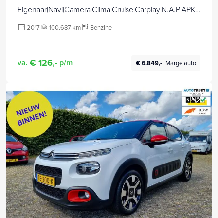
Eigenaar|Navi|Camera|Clima|Cruise|Carplay|N.A.P|APK
tot 07-2027
2017
100.687 km
Benzine
€ 126,-
va.
p/m
€ 6.849,-
Marge auto