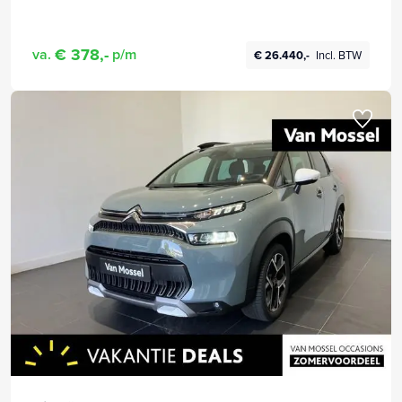
€ 378,-
va.
p/m
€ 26.440,-
Incl. BTW