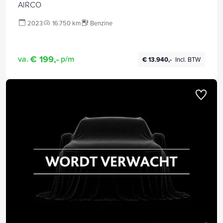
AIRCO
2023
16.750 km
Benzine
€ 199,-
va.
p/m
€ 13.940,-
Incl. BTW