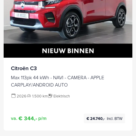
Citroën C3
Max 113pk 44 kWh - NAVI - CAMERA - APPLE
CARPLAY/ANDROID AUTO
2026
1.500 km
Elektrisch
€ 344,-
va.
p/m
€ 24.740,-
Incl. BTW