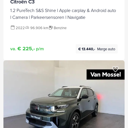
Citroën C3
1.2 PureTech S&S Shine l Apple carplay & Android auto
l Camera l Parkeersensoren l Navigatie
2022
96.906 km
Benzine
€ 225,-
va.
p/m
€ 13.440,-
Marge auto