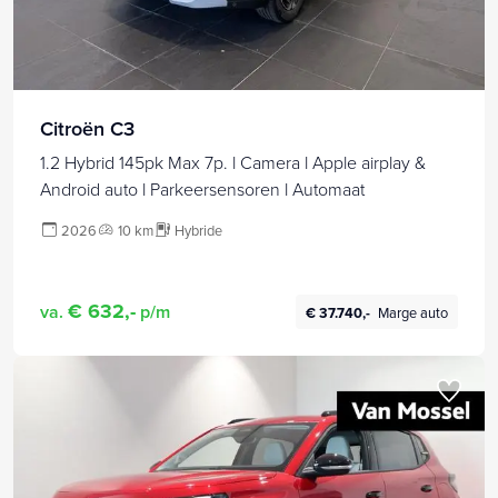
Citroën C3
1.2 Hybrid 145pk Max 7p. l Camera l Apple airplay &
Android auto l Parkeersensoren l Automaat
2026
10 km
Hybride
€ 632,-
va.
p/m
€ 37.740,-
Marge auto