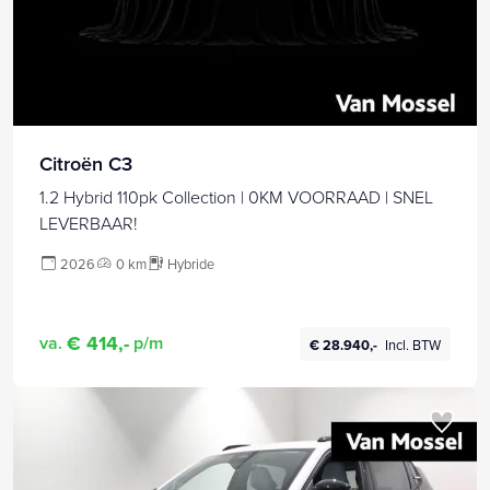
Citroën C3
1.2 Hybrid 110pk Collection | 0KM VOORRAAD | SNEL
LEVERBAAR!
2026
0 km
Hybride
€ 414,-
va.
p/m
€ 28.940,-
Incl. BTW