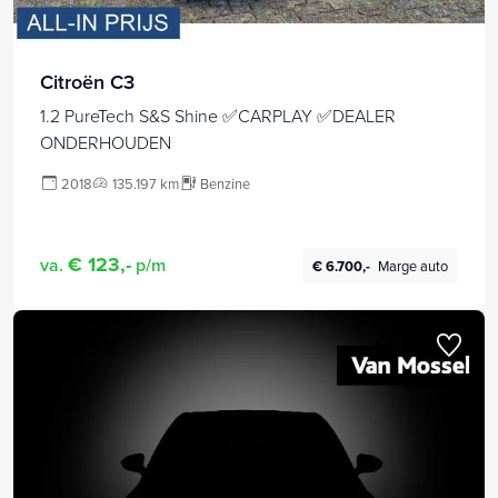
Citroën C3
1.2 PureTech S&S Shine ✅CARPLAY ✅DEALER
ONDERHOUDEN
2018
135.197 km
Benzine
€ 123,-
va.
p/m
€ 6.700,-
Marge auto