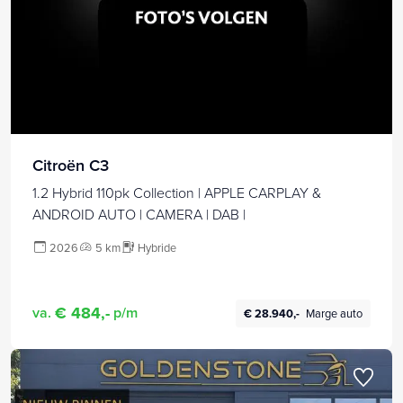
Citroën C3
1.2 Hybrid 110pk Collection | APPLE CARPLAY &
ANDROID AUTO | CAMERA | DAB |
2026
5 km
Hybride
€ 484,-
va.
p/m
€ 28.940,-
Marge auto