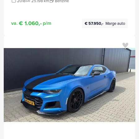
2018
25.198 km
Benzine
€ 1.060,-
va.
p/m
€ 57.950,-
Marge auto