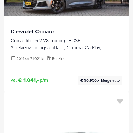
Chevrolet Camaro
Convertible 6.2 V8 Touring , BOSE,
Stoelverwarming/ventilatie, Camera, CarPlay,
Stuurverwarming
2019
71.021 km
Benzine
€ 1.041,-
va.
p/m
€ 56.950,-
Marge auto