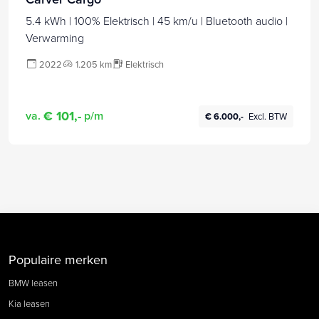
5.4 kWh | 100% Elektrisch | 45 km/u | Bluetooth audio |
Verwarming
2022
1.205 km
Elektrisch
€ 101,-
va.
p/m
€ 6.000,-
Excl. BTW
Populaire merken
BMW leasen
Kia leasen