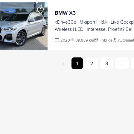
BMW X3
xDrive30e | M-sport | H&K | Live Cockpit
Wireless | LED | Interesse, Proefrit? Bel of app met:
06-24282842 / 06-42130156
2020
39.939 km
Hybride
Automaa
‹
1
2
3
...