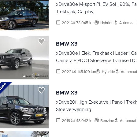
xDrive30e M-sport PHEV SoH 90%, P
Trekhaak, Carplay,
2021
73.045 km
Hybride
Automaat
BMW X3
xDrive30e | Elek. Trekhaak | Leder | Ca
Camera + PDC | Stoelverw. | Cruise | D
2022
145.100 km
Hybride
Automaa
BMW X3
xDrive20i High Executive | Pano | Trekh
Stoelverwarming
2019
48.042 km
Benzine
Automaat