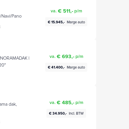
€ 511,-
va.
p/m
r/Navi/Pano
€ 15.945,-
Marge auto
t
€ 693,-
va.
p/m
 PANORAMADAK |
20"
€ 41.400,-
Marge auto
€ 485,-
va.
p/m
ama dak,
€ 34.950,-
Incl. BTW
t