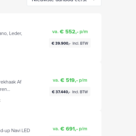
€ 552,-
va.
p/m
ano, Leder,
€ 39.900,-
Incl. BTW
€ 519,-
va.
p/m
eren
€ 37.440,-
Incl. BTW
 | Apple
t
M | Plug In
€ 691,-
va.
p/m
ad-up Navi LED