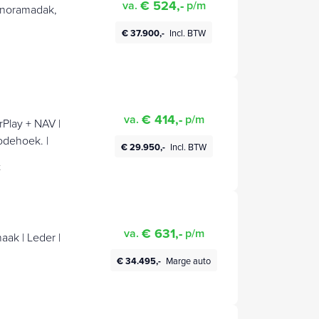
€ 524,-
va.
p/m
anoramadak,
€ 37.900,-
Incl. BTW
€ 414,-
va.
p/m
rPlay + NAV |
odehoek. |
€ 29.950,-
Incl. BTW
t
€ 631,-
va.
p/m
aak | Leder |
€ 34.495,-
Marge auto