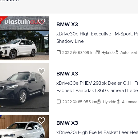
BMW X3
xDrive30e High Executive , M-Sport, P
Shadow Line
2022
63.109 km
Hybride
Automaat
BMW X3
xDrive30e PHEV 293pk Dealer O.H | Trekhaak Af
Fabriek | Panodak | 360 Camera | Led
Sportstoelen Verwarmd | Cruise Control
2022
85.955 km
Hybride
Automaa
Carplay | Virtual | Navigatie | DAB | 18"L.
Hybrid |
BMW X3
xDrive20i High Exe M-Pakket Leer He