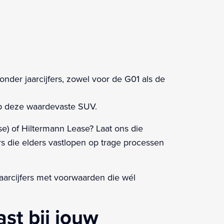
nder jaarcijfers, zowel voor de G01 als de
 op deze waardevaste SUV.
se) of Hiltermann Lease? Laat ons die
rs die elders vastlopen op trage processen
arcijfers met voorwaarden die wél
st bij jouw