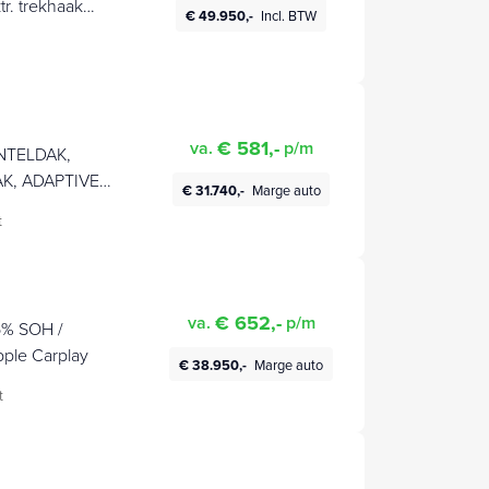
tr. trekhaak
€ 49.950,-
Incl. BTW
€ 581,-
va.
p/m
ANTELDAK,
K, ADAPTIVE
€ 31.740,-
Marge auto
, DIGITAL
t
GROOT
OL, CLIMATE
€ 652,-
va.
p/m
5% SOH /
pple Carplay
€ 38.950,-
Marge auto
t