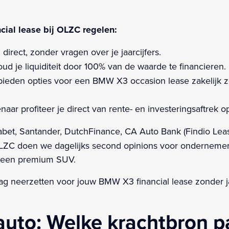
al lease bij OLZC regelen:
direct, zonder vragen over je jaarcijfers.
ud je liquiditeit door 100% van de waarde te financieren.
bieden opties voor een BMW X3 occasion lease zakelijk zo
aar profiteer je direct van rente- en investeringsaftrek
habet, Santander, DutchFinance, CA Auto Bank (Findio Lea
ij OLZC doen we dagelijks second opinions voor onderneme
or een premium SUV.
 neerzetten voor jouw BMW X3 financial lease zonder ja
to: Welke krachtbron pa