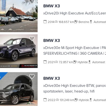
BMW X3
xDrive20i High Executive Aut/Ecc/Lee
2014
168.657 km
Benzine
Automaa
BMW X3
xDrive30e M-Sport High Executive |
SFEERVERLICHTING | 360 CAMERA | 
2021
72.857 km
Hybride
Automaat
BMW X3
xDrive30e High Executive BTW, panor
sportstoelen, laser, head-up, hifi
2022
131.249 km
Hybride
Automaa