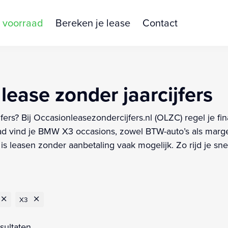
 voorraad
Bereken je lease
Contact
ease zonder jaarcijfers
fers? Bij Occasionleasezondercijfers.nl (OLZC) regel je 
d vind je BMW X3 occasions, zowel BTW-auto’s als marge
s leasen zonder aanbetaling vaak mogelijk. Zo rijd je sn
X3
sultaten