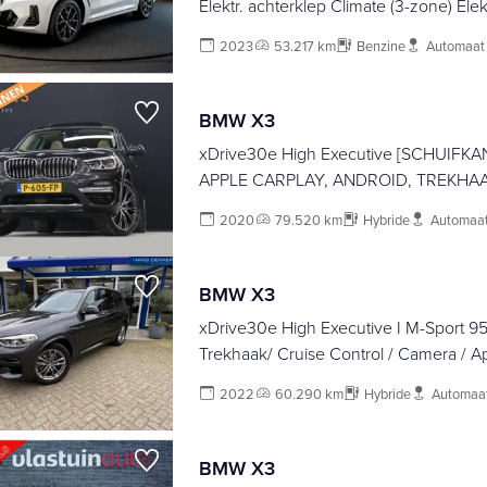
Elektr. achterklep Climate (3-zone) Elek
PDC LM velgen
2023
53.217 km
Benzine
Automaat
BMW X3
xDrive30e High Executive [SCHUIFK
APPLE CARPLAY, ANDROID, TREKHAA
LED, STOELVERWARMING, VOL LEDER
2020
79.520 km
Hybride
Automaa
DASH, ELEKTRISCHE ACHTERKLEP, 
NAVIGATIE, PDC V+A, CRUISE CONTR
CONTROL,
BMW X3
xDrive30e High Executive I M-Sport 9
Trekhaak/ Cruise Control / Camera / A
2022
60.290 km
Hybride
Automaa
BMW X3