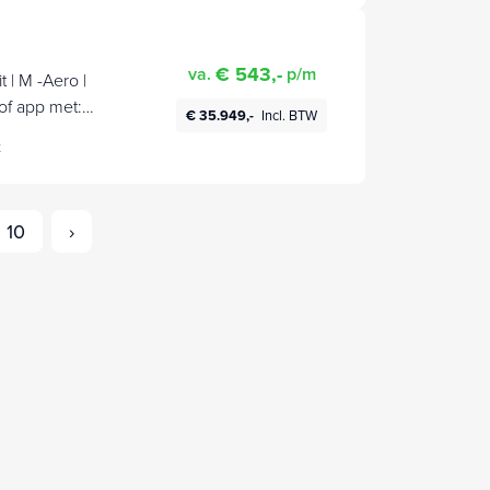
€ 543,-
va.
p/m
 | M -Aero |
€ 35.949,-
Incl. BTW
t
10
›