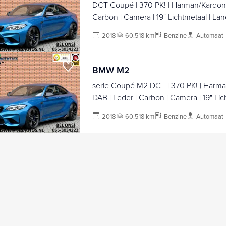
DCT Coupé | 370 PK! | Harman/Kardon |
Carbon | Camera | 19" Lichtmetaal | Lane
Memory Seat | Navigatie | Cruise Contro
2018
60.518 km
Benzine
Automaat
BMW M2
serie Coupé M2 DCT | 370 PK! | Harma
DAB | Leder | Carbon | Camera | 19" Lic
Assist | LED | Memory Seat | Navigatie |
2018
60.518 km
Benzine
Automaat
|