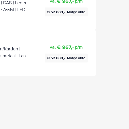
€ 967,-
va.
p/m
 DAB | Leder |
 Assist | LED |
€ 52.889,-
Marge auto
l |
€ 967,-
va.
p/m
n/Kardon |
htmetaal | Lane
€ 52.889,-
Marge auto
 Cruise Control