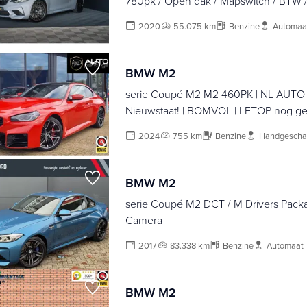
780pk / Open dak / Mapswitch / BTW /
remmen / LED M2C
2020
55.075 km
Benzine
Automaa
BMW M2
serie Coupé M2 M2 460PK | NL AUTO | 
Nieuwstaat! | BOMVOL | LETOP nog ge
Prijs is 66.945 inclusief btw ZONDER 
2024
755 km
Benzine
Handgescha
Volledige Documentatie aanwezig | Hi
Kardon | Carbon Fibre Dak | BMW Live
Professional | Privacy Glass | M Sportst
BMW M2
Driving A...
serie Coupé M2 DCT / M Drivers Packa
Camera
2017
83.338 km
Benzine
Automaat
BMW M2