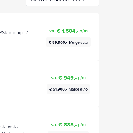
€ 1.504,-
va.
p/m
PSR midpipe /
€ 89.900,-
Marge auto
t
€ 949,-
va.
p/m
€ 51.900,-
Marge auto
€ 888,-
va.
p/m
ck pack /