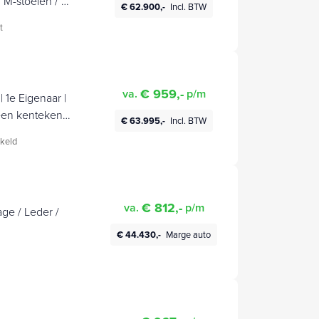
 M-stoelen / M
€ 62.900,-
Incl. BTW
t
€ 959,-
va.
p/m
1e Eigenaar |
en kenteken |
€ 63.995,-
Incl. BTW
KENTEKEN |
keld
fi Harman
 Cockpit
oelen Voor |
€ 812,-
va.
p/m
ge / Leder /
€ 44.430,-
Marge auto