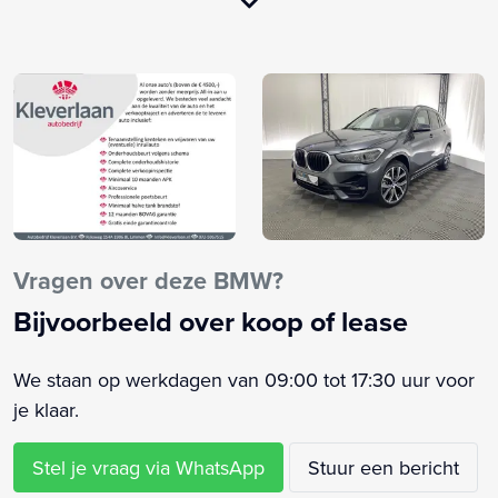
DAB
Dimlichten automatisch
Keyless start
LED koplampen
Lichtmetalen velgen 19"
Metaalkleur
Navigatiesysteem
Parkeersensor voor en achter
Sfeerverlichting
Vragen over deze BMW?
Sportstoelen
Bijvoorbeeld over koop of lease
Sportstuur leder
Thuis laadkabel
We staan op werkdagen van 09:00 tot 17:30 uur voor
Verkeersbord detectie
je klaar.
Voorstoelen verwarmd
Wallbox kabel
Stel je vraag via WhatsApp
Stuur een bericht
Achterbank in delen neerklapbaar