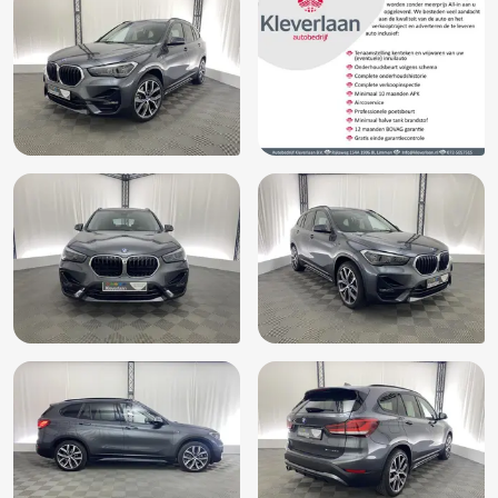
Elektrische ramen achter
Elektrische ramen voor
Elektronisch Stabiliteits Programma
Gelimiteerd slipdifferentieel
Hill hold functie
LED dagrijverlichting
LED mistlampen
Multimedia-voorbereiding
Multimedia scherm standaard
Niet in gerookt
Oplaadmogelijkheid
Passagiersstoel in hoogte verstelbaar
Radio
Regensensor
Ruitensproeiers/wisserbladen verwarmbaar
Start/stop systeem