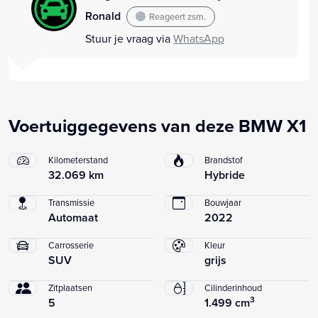
Ronald
Reageert zsm.
Stuur je vraag via
WhatsApp
Voertuiggegevens van deze BMW X1
Kilometerstand
Brandstof
32.069 km
Hybride
Transmissie
Bouwjaar
Automaat
2022
Carrosserie
Kleur
SUV
grijs
Zitplaatsen
Cilinderinhoud
3
5
1.499 cm