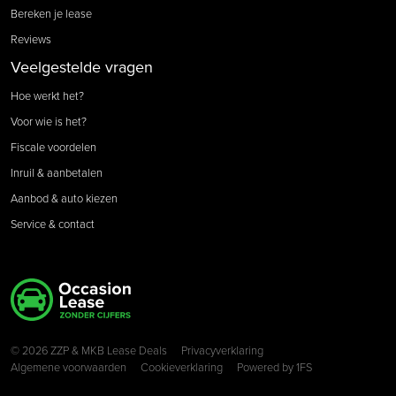
Bereken je lease
Reviews
Veelgestelde vragen
Hoe werkt het?
Voor wie is het?
Fiscale voordelen
Inruil & aanbetalen
Aanbod & auto kiezen
Service & contact
Copyright navigation
© 2026 ZZP & MKB Lease Deals
Privacyverklaring
Algemene voorwaarden
Cookieverklaring
Powered by
1FS