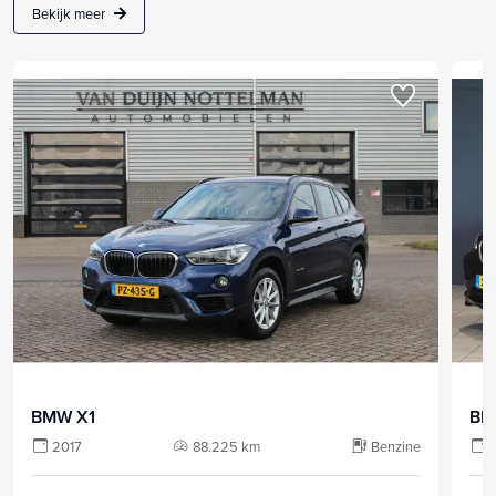
Bekijk meer
BMW X1
BM
2017
88.225 km
Benzine