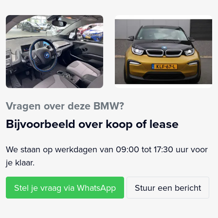
Airbag passagier
Airco
Airco automatisch
Airco met elektronische regeling
Alarm klasse 3
Andere dakkleur
Anti Blokkeer Systeem
Anti doorSlip Regeling
Vragen over deze BMW?
Apple CarPlay
Bijvoorbeeld over koop of lease
Apple Carplay/Android Auto
Armsteun voor
We staan op werkdagen van 09:00 tot 17:30 uur voor
Bandenspanningscontrolesysteem
je klaar.
Bestuurdersstoel in hoogte verstelbaar
Binnenspiegel automatisch dimmend
Stel je vraag via WhatsApp
Stuur een bericht
Bluetooth
Boordcomputer