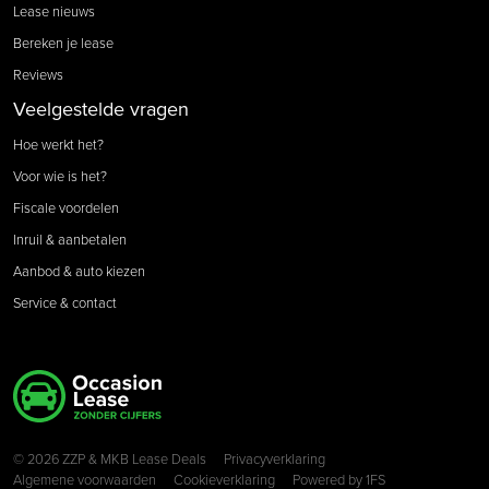
Lease nieuws
Bereken je lease
Reviews
Veelgestelde vragen
Hoe werkt het?
Voor wie is het?
Fiscale voordelen
Inruil & aanbetalen
Aanbod & auto kiezen
Service & contact
Copyright navigation
© 2026 ZZP & MKB Lease Deals
Privacyverklaring
Algemene voorwaarden
Cookieverklaring
Powered by
1FS