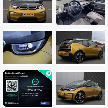
Oplaadmogelijkheid
Parkeersensor achter
Parkeersensor voor
Passagiersstoel in hoogte verstelbaar
Radio
Regensensor
Spraakbediening
Stuurbekrachtiging
Stuur leder
Stuur multifunctioneel
Stuur verstelbaar
Volledig digitaal instrumentenpaneel
Voorstoelen verwarmd
Warmtepomp
Buitenspiegel(s) automatisch dimmend
Buitenspiegels elektrisch inklapbaar