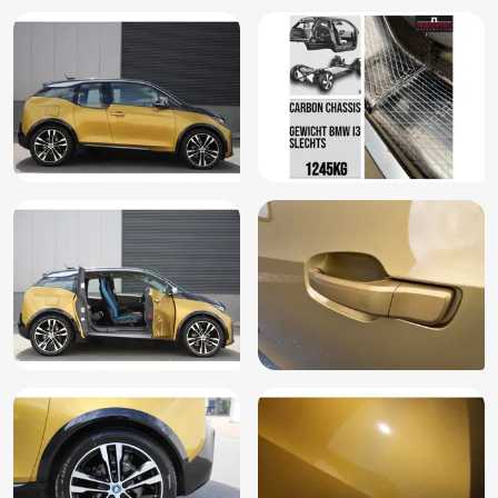
Connected services
DVD speler
Navigatiesysteem full map + hard disk
Parkeer assistent
Ruitensproeiers/wisserbladen verwarmbaar