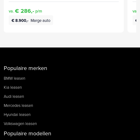
€ 286,-
va.
p/m
va.
€ 8.900,-
Marge auto
€ 
Populaire merken
BMW leasen
Kia leasen
Audi leasen
Mercedes leasen
Hyundai leasen
Volkswagen leasen
Populaire modellen