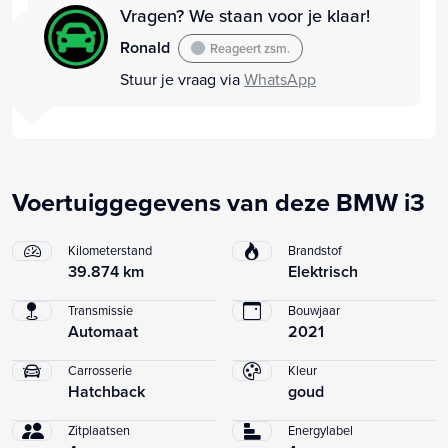
Vragen? We staan voor je klaar!
Ronald
Reageert zsm.
Stuur je vraag via
WhatsApp
Voertuiggegevens van deze BMW i3
Kilometerstand
Brandstof
39.874 km
Elektrisch
Transmissie
Bouwjaar
Automaat
2021
Carrosserie
Kleur
Hatchback
goud
Zitplaatsen
Energylabel