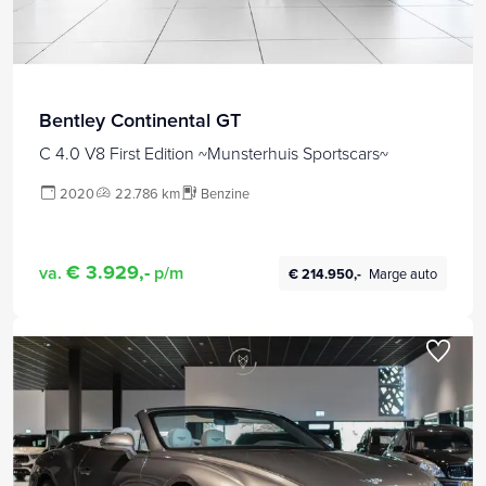
Bentley Continental GT
C 4.0 V8 First Edition ~Munsterhuis Sportscars~
2020
22.786 km
Benzine
€ 3.929,-
va.
p/m
€ 214.950,-
Marge auto