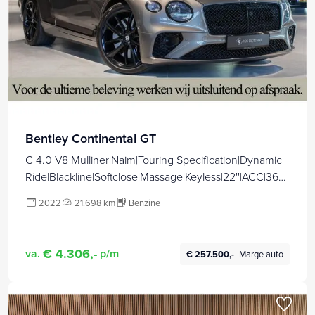
Bentley Continental GT
C 4.0 V8 Mulliner|Naim|Touring Specification|Dynamic
Ride|Blackline|Softclose|Massage|Keyless|22''|ACC|360°
|HUD
2022
21.698 km
Benzine
€ 4.306,-
va.
p/m
€ 257.500,-
Marge auto