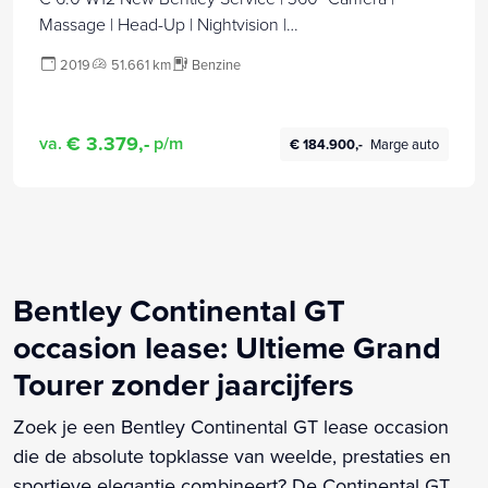
Massage | Head-Up | Nightvision |
Stoelverwarming/Koeling | Adaptive Cruise Control |
2019
51.661 km
Benzine
DAB |
€ 3.379,-
va.
p/m
€ 184.900,-
Marge auto
Bentley Continental GT
occasion lease: Ultieme Grand
Tourer zonder jaarcijfers
Zoek je een Bentley Continental GT lease occasion
die de absolute topklasse van weelde, prestaties en
sportieve elegantie combineert? De Continental GT