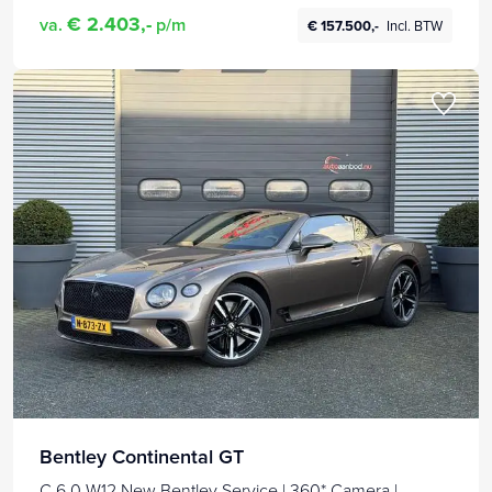
€ 2.403,-
va.
p/m
€ 157.500,-
Incl. BTW
Bentley Continental GT
C 6.0 W12 New Bentley Service | 360* Camera |