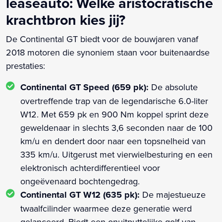
leaseauto: Welke aristocratische
krachtbron kies jij?
De Continental GT biedt voor de bouwjaren vanaf
2018 motoren die synoniem staan voor buitenaardse
prestaties:
Continental GT Speed (659 pk):
De absolute
overtreffende trap van de legendarische 6.0-liter
W12. Met 659 pk en 900 Nm koppel sprint deze
geweldenaar in slechts 3,6 seconden naar de 100
km/u en dendert door naar een topsnelheid van
335 km/u. Uitgerust met vierwielbesturing en een
elektronisch achterdifferentieel voor
ongeëvenaard bochtengedrag.
Continental GT W12 (635 pk):
De majestueuze
twaalfcilinder waarmee deze generatie werd
gelanceerd. Biedt een onuitputtelijke golf van