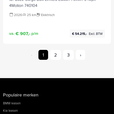
4Motion 740104
2026
25 km
Elektrisch
€ 907,-
va.
p/m
€ 54.215,-
Excl. BTW
‹
1
2
3
›
Populaire merken
BMW leasen
Kia leasen