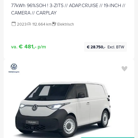
77kWh 96%SOH ! 3-ZITS // ADAP.CRUISE // 19-INCH //
CAMERA // CARPLAY
2023
112.664 km
Elektrisch
€ 481,-
va.
p/m
€ 28.750,-
Excl. BTW