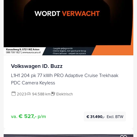
Volkswagen ID. Buzz
L1H1 204 pk 77 kWh PRO Adaptive Cruise Trekhaak
PDC Camera Keyless
2023
94.588 km
Elektrisch
€ 527,-
va.
p/m
€ 31.490,-
Excl. BTW