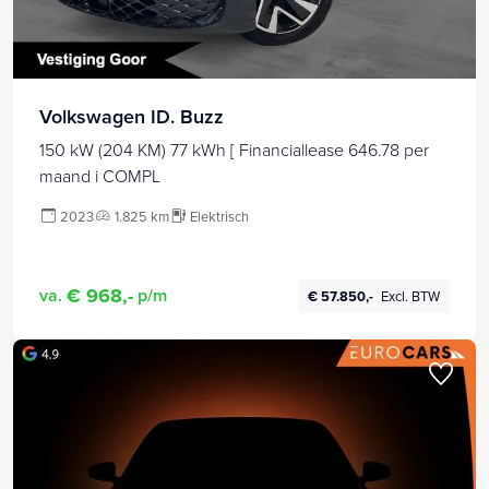
Volkswagen ID. Buzz
150 kW (204 KM) 77 kWh [ Financiallease 646.78 per
maand i COMPL
2023
1.825 km
Elektrisch
€ 968,-
va.
p/m
€ 57.850,-
Excl. BTW