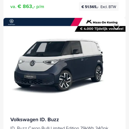
€ 863,-
va.
p/m
€ 51.565,-
Excl. BTW
Volkswagen ID. Buzz
ID. Buzz Cargo Bulli Limited Edition 79kWh 340pk