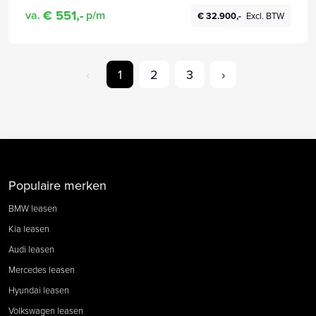
€ 551,-
va.
p/m
€ 32.900,-
Excl. BTW
‹
1
2
3
›
Populaire merken
BMW leasen
Kia leasen
Audi leasen
Mercedes leasen
Hyundai leasen
Volkswagen leasen