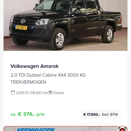
Volkswagen Amarok
2.0 TDI Dubbel Cabine 4X4 3000 KG
TREKVERMOGEN
2015
178.837 km
Diesel
€ 376,-
va.
p/m
€ 17.900,-
Excl. BTW