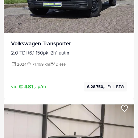
Volkswagen Transporter
2.0 TDI t6.1 150pk l2h1 autm
2024
71.469 km
Diesel
€ 481,-
va.
p/m
€ 28.750,-
Excl. BTW