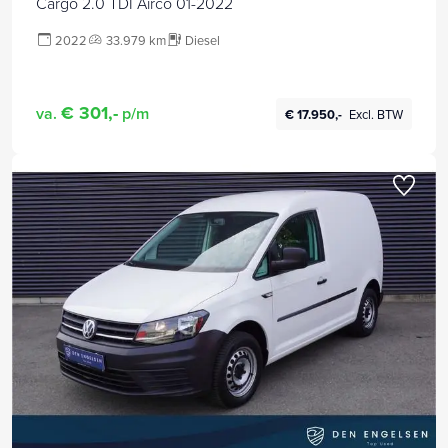
Cargo 2.0 TDI Airco 01-2022
2022
33.979 km
Diesel
€ 301,-
va.
p/m
€ 17.950,-
Excl. BTW