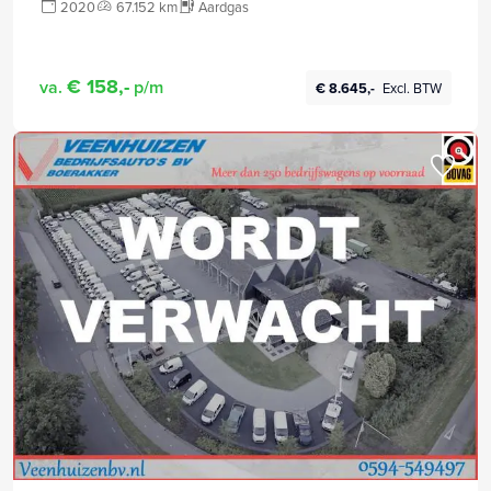
2020
67.152 km
Aardgas
€ 158,-
va.
p/m
€ 8.645,-
Excl. BTW