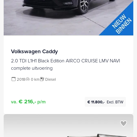
Volkswagen Caddy
2.0 TDI L1H1 Black Edition AIRCO CRUISE LMV NAVI
complete uitvoering
2018
0 km
Diesel
€ 216,-
va.
p/m
€ 11.800,-
Excl. BTW