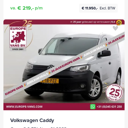
€ 219,-
va.
p/m
€ 11.950,-
Excl. BTW
Volkswagen Caddy