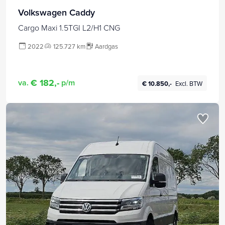
Volkswagen Caddy
Cargo Maxi 1.5TGI L2/H1 CNG
2022
125.727 km
Aardgas
€ 182,-
va.
p/m
€ 10.850,-
Excl. BTW