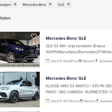
fswagen
Mercedes-Benz
GLE
ltaten
Mercedes-Benz GLE
GLE 53 4M+ Grijs kenteken Brabus
500PK|Manufaktur|Burmester|21''|Wide
ekhaak|New service
2022
59.987 km
Benzine
Automaa
Mercedes-Benz GLE
KLASSE AMG 53 4MATIC+ 435 PK GRI
PANO | 360 CAMERA | BURMESTER | 
TREKHAAK | ACC
2022
107.992 km
Benzine
Automaa