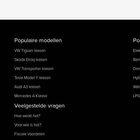
Populaire modellen
Po
VW Tiguan leasen
Elek
Skoda Elroq leasen
Ben
VW Transporter leasen
Die
Tesla Model Y leasen
Hyb
Audi A3 leasen
Wat
Mercedes A Klasse
LPG
Veelgestelde vragen
Hoe werkt het?
Voor wie is het?
Fiscale voordelen