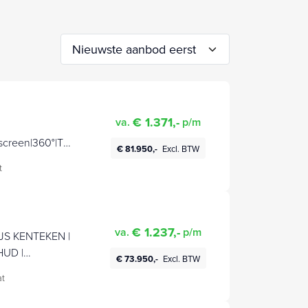
€ 1.371,-
va.
p/m
screen|360°|Tr
€ 81.950,-
Excl. BTW
t
€ 1.237,-
va.
p/m
JS KENTEKEN |
HUD |
€ 73.950,-
Excl. BTW
t