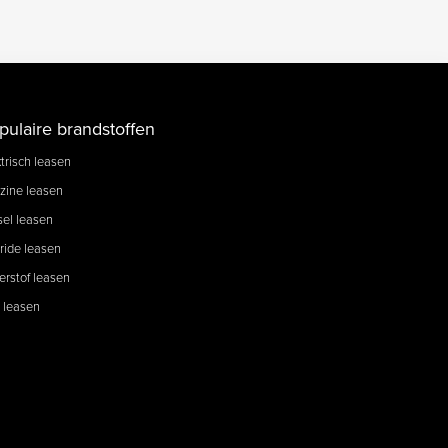
pulaire brandstoffen
trisch leasen
zine leasen
sel leasen
ride leasen
erstof leasen
 leasen