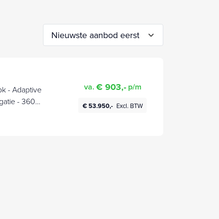
€ 903,-
va.
p/m
ptive
gatie - 360
€ 53.950,-
Excl. BTW