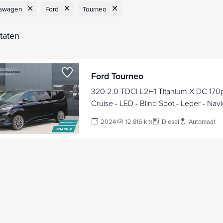
fswagen
Ford
Tourneo
ltaten
Ford Tourneo
320 2.0 TDCI L2H1 Titanium X DC 170pk - Ada
Cruise - LED - Blind Spot - Leder - Navi
Camera - Trekhaak - Rijklaar
2024
12.816 km
Diesel
Automaat