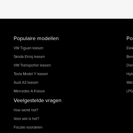
Populaire modellen
Po
VW Tiguan leasen
Elek
Skoda Elroq leasen
Ben
VW Transporter leasen
Die
Tesla Model Y leasen
Hyb
Audi A3 leasen
Wat
Mercedes A Klasse
LPG
Veelgestelde vragen
Hoe werkt het?
Voor wie is het?
Fiscale voordelen