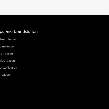
pulaire brandstoffen
trisch leasen
zine leasen
sel leasen
ride leasen
erstof leasen
 leasen