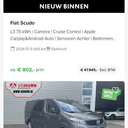
Fiat Scudo
L3 75 kWh | Camera | Cruise Control | Apple
Carplay&Android Auto | Sensoren Achter | Betimmering
| Automaat | Tot 8 jaar speciale garantie!
2026
5.000 km
Elektrisch
€ 802,-
va.
p/m
€ 47.945,-
Excl. BTW