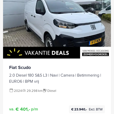
Fiat Scudo
2.0 Diesel 180 S&S L3 | Navi | Camera | Betimmering |
EURO6 | BPM vrij
2024
29.298 km
Diesel
€ 401,-
va.
p/m
€ 23.940,-
Excl. BTW