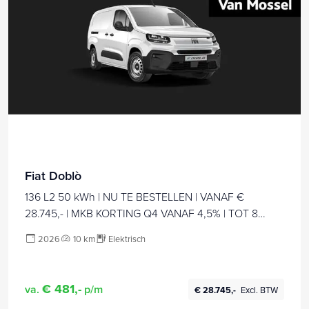
Fiat Doblò
136 L2 50 kWh | NU TE BESTELLEN | VANAF €
28.745,- | MKB KORTING Q4 VANAF 4,5% | TOT 8
JAAR GARANTIE
2026
10 km
Elektrisch
€ 481,-
va.
p/m
€ 28.745,-
Excl. BTW