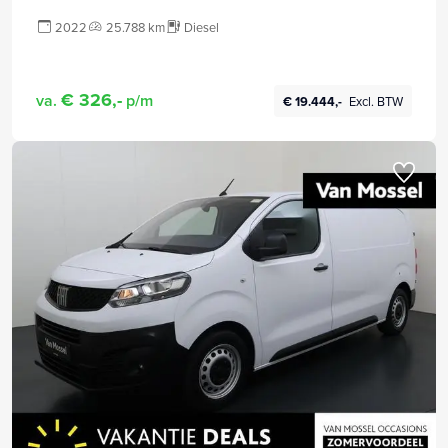
2022
25.788 km
Diesel
€ 326,-
va.
p/m
€ 19.444,-
Excl. BTW