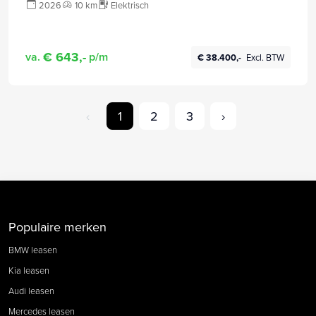
2026
10 km
Elektrisch
€ 643,-
va.
p/m
€ 38.400,-
Excl. BTW
‹
1
2
3
›
Populaire merken
BMW leasen
Kia leasen
Audi leasen
Mercedes leasen