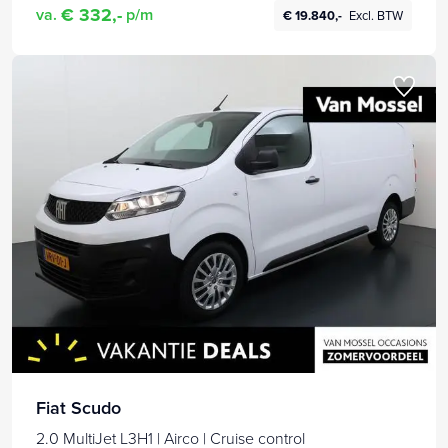
€ 332,-
va.
p/m
€ 19.840,-
Excl. BTW
Fiat Scudo
2.0 MultiJet L3H1 | Airco | Cruise control