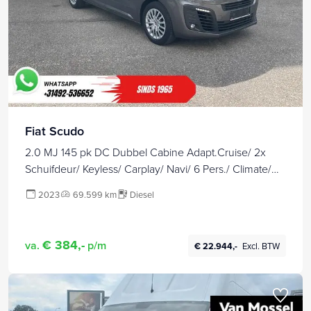
Fiat Scudo
2.0 MJ 145 pk DC Dubbel Cabine Adapt.Cruise/ 2x
Schuifdeur/ Keyless/ Carplay/ Navi/ 6 Pers./ Climate/
Camera/ PDC
2023
69.599 km
Diesel
€ 384,-
va.
p/m
€ 22.944,-
Excl. BTW