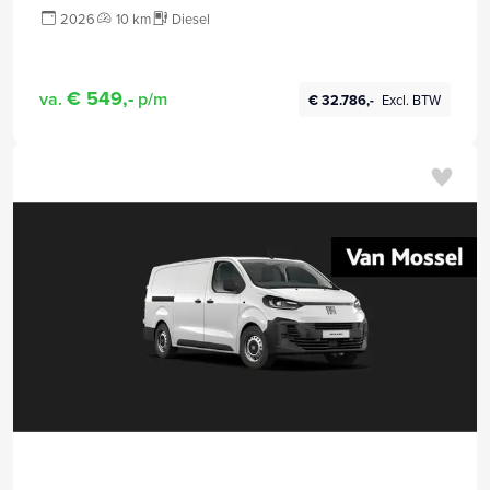
VANAF 8,5% | TOT 8 JAAR GARANTIE
2026
10 km
Diesel
€ 549,-
va.
p/m
€ 32.786,-
Excl. BTW