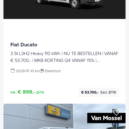
Fiat Ducato
3.5t L3H2 Heavy 110 kWh | NU TE BESTELLEN | VANAF
€ 53.700,- | MKB KORTING Q4 VANAF 15% |
MEERDERE MATEN BESCHIKBAAR | TOT 8 JAAR
2026
10 km
Elektrisch
GARANTIE
€ 898,-
va.
p/m
€ 53.700,-
Excl. BTW