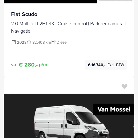
Fiat Scudo
2.0 MultiJet L2H1 SX | Cruise control | Parkeer camera |
Navigatie
2023
82.408 km
Diesel
€ 280,-
va.
p/m
€ 16.740,-
Excl. BTW