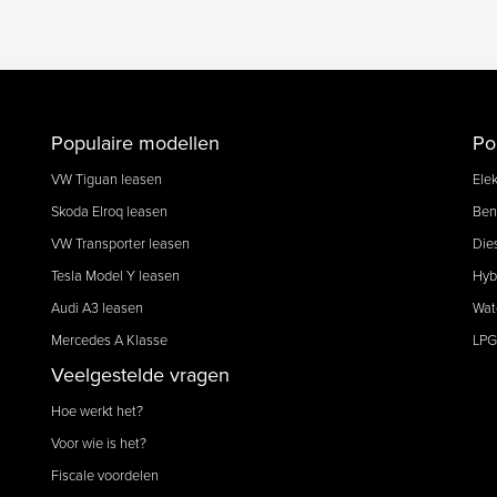
Populaire modellen
Po
VW Tiguan leasen
Elek
Skoda Elroq leasen
Ben
VW Transporter leasen
Die
Tesla Model Y leasen
Hyb
Audi A3 leasen
Wat
Mercedes A Klasse
LPG
Veelgestelde vragen
Hoe werkt het?
Voor wie is het?
Fiscale voordelen