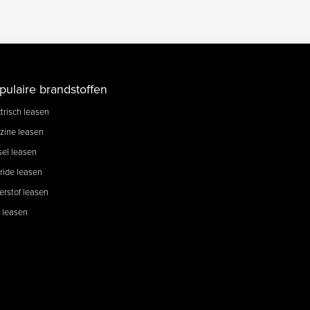
pulaire brandstoffen
trisch leasen
zine leasen
sel leasen
ride leasen
erstof leasen
 leasen