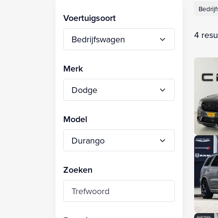
Bedrij
Voertuigsoort
4 resu
Merk
Model
Zoeken