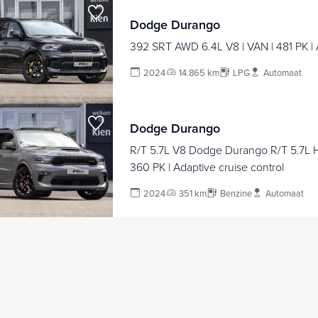
Dodge Durango
392 SRT AWD 6.4L V8 | VAN | 481 PK |
2024
14.865 km
LPG
Automaat
Dodge Durango
R/T 5.7L V8 Dodge Durango R/T 5.7L H
360 PK | Adaptive cruise control
2024
351 km
Benzine
Automaat