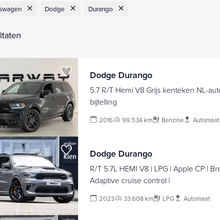
fswagen
Dodge
Durango
ltaten
Dodge Durango
5.7 R/T Hemi V8 Grijs kenteken NL-au
bijtelling
2016
99.534 km
Benzine
Automaat
Dodge Durango
R/T 5.7L HEMI V8 | LPG | Apple CP | Br
Adaptive cruise control |
2023
33.608 km
LPG
Automaat