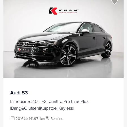
Audi S3
Limousine 2.0 TFSI quattro Pro Line Plus
|Bang&Olufsen|Kuipstoel|Keyless|
2016
141.971 km
Benzine