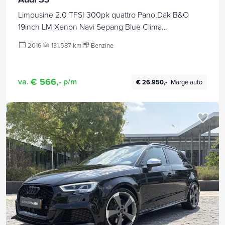
Limousine 2.0 TFSI 300pk quattro Pano.Dak B&O
19inch LM Xenon Navi Sepang Blue Clima
Leder/Alcantara *Complete S3*
2016
131.587 km
Benzine
€ 566,-
va.
p/m
€ 26.950,-
Marge auto