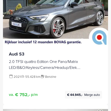
Audi S3
2.0 TFSI quattro Edition One Pano/Matrix
LED/B&O/Keyless/Camera/Headup/Elek.
stoelen+mem/Elek. klep/19"
2021
55.428 km
Benzine
€ 752,-
va.
p/m
€ 44.945,-
Marge auto