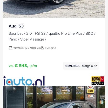
Audi S3
Sportback 2.0 TFSI S3 / quattro Pro Line Plus / B&O /
Pano / Stoel Massage /
2019
122.900 km
Benzine
€ 548,-
va.
p/m
€ 29.950,-
Marge auto