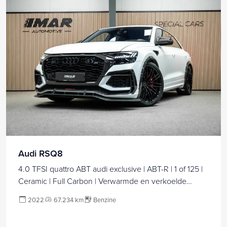
Audi RSQ8
4.0 TFSI quattro ABT audi exclusive | ABT-R | 1 of 125 |
Ceramic | Full Carbon | Verwarmde en verkoelde
sportstoelen | B/O |
2022
67.234 km
Benzine