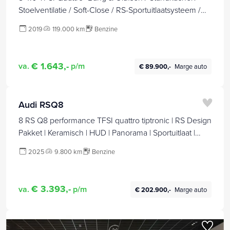
Stoelventilatie / Soft-Close / RS-Sportuitlaatsysteem /
HUD / Surround-View*
2019
119.000 km
Benzine
€ 1.643,-
va.
p/m
€ 89.900,-
Marge auto
Audi RSQ8
8 RS Q8 performance TFSI quattro tiptronic | RS Design
Pakket | ​Keramisch | HUD | Panorama | Sportuitlaat |
Connect | Matte PPF |
2025
9.800 km
Benzine
€ 3.393,-
va.
p/m
€ 202.900,-
Marge auto