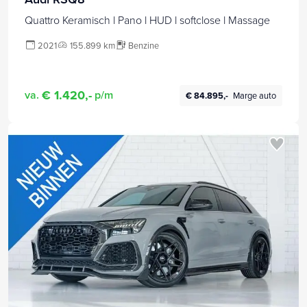
Quattro Keramisch l Pano l HUD l softclose l Massage
2021
155.899 km
Benzine
€ 1.420,-
va.
p/m
€ 84.895,-
Marge auto