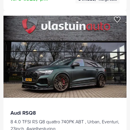
Audi RSQ8
8 4.0 TFSI RS Q8 quattro 740PK ABT , Urban, Eventuri,
23inch, 4wielbesturing,