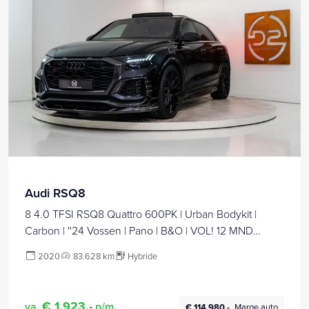
Audi RSQ8
8 4.0 TFSI RSQ8 Quattro 600PK | Urban Bodykit |
Carbon | ''24 Vossen | Pano | B&O | VOL! 12 MND
Garantie
2020
83.628 km
Hybride
€ 1.923,-
va.
p/m
€ 114.980,-
Marge auto