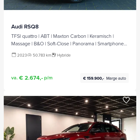
Audi RSQ8
TFSI quattro | ABT | Maxton Carbon | Keramisch |
Massage | B&O | Soft-Close | Panorama | Smartphone
Interface | Dynamic Plus | Night Vision |
2023
50.783 km
Hybride
€ 2.674,-
va.
p/m
€ 159.900,-
Marge auto