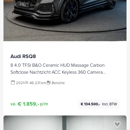
Audi RSQ8
8 4.0 TFSI B&O Ceramic HUD Massage Carbon
Softclose Nachtzicht ACC Keyless 360 Camera
Stoelventilatie Elektr. achterklep Memory seats Elektr.
2021
46.231 km
Benzine
trekhaak Navi Niveauregeling PDC Stoelverwarming
LM velgen
€ 1.859,-
va.
p/m
€ 134.500,-
Incl. BTW