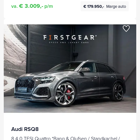
€ 3.009,-
va.
p/m
€ 179.950,-
Marge auto
Audi RSQ8
8 4.0 TFSI Quattro *Bang & Olufsen / Standkachel /