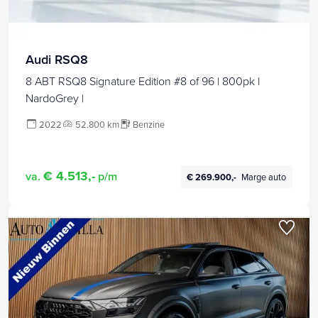
Audi RSQ8
8 ABT RSQ8 Signature Edition #8 of 96 | 800pk l
NardoGrey |
2022
52.800 km
Benzine
€ 4.513,-
va.
p/m
€ 269.900,-
Marge auto