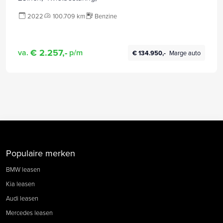
2022
100.709 km
Benzine
€ 2.257,-
va.
p/m
€ 134.950,-
Marge auto
Populaire merken
BMW leasen
Kia leasen
Audi leasen
Mercedes leasen