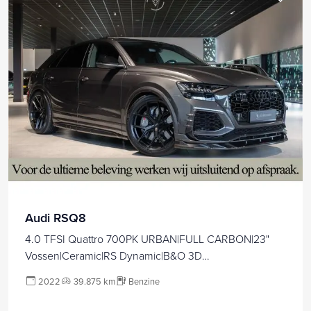
Audi RSQ8
4.0 TFSI Quattro 700PK URBAN|FULL CARBON|23"
Vossen|Ceramic|RS Dynamic|B&O 3D
Advanced||ACC|Uitlaatsysteem|Keyless|Softclose|Stand
2022
39.875 km
Benzine
kachel|360°