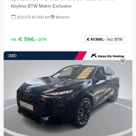
Keyless BTW Matrix Exclusive
2023
87.000 km
Benzine
€ 596,-
va.
p/m
€ 41.990,-
Incl. BTW