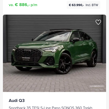
€ 886,-
va.
p/m
€ 63.990,-
Incl. BTW
Audi Q3
Sportback 35 TFSI S-Line Pano SONOS 360 Trekh