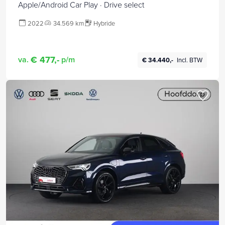
Apple/Android Car Play · Drive select
2022
34.569 km
Hybride
€ 477,-
va.
p/m
€ 34.440,-
Incl. BTW