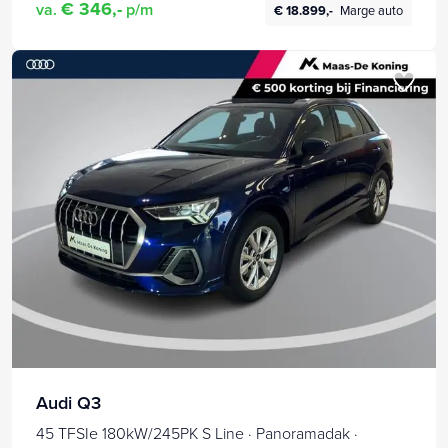
€ 346,-
va.
p/m
€ 18.899,-
Marge auto
Audi Q3
45 TFSIe 180kW/245PK S Line · Panoramadak ·