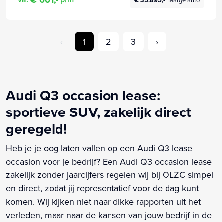
€ 35.895,-
Marge auto
INTERIEUR/EXTERIEUR | DAB+ RADIO | NAVIGATIE |
VOLLEDIG LEDEREN...
‹
1
2
3
›
Audi Q3 occasion lease:
sportieve SUV, zakelijk direct
geregeld!
Heb je je oog laten vallen op een Audi Q3 lease
occasion voor je bedrijf? Een Audi Q3 occasion lease
zakelijk zonder jaarcijfers regelen wij bij OLZC simpel
en direct, zodat jij representatief voor de dag kunt
komen. Wij kijken niet naar dikke rapporten uit het
verleden, maar naar de kansen van jouw bedrijf in de