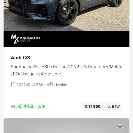
Audi Q3
Sportback 45 TFSI e Edition 20"/3 x S line/Leder/Matrix
LED/Navigatie/Adaptieve
cruise/Sfeerverlichting/360Camera/Elektrische klep
2022
47.588 km
Hybride
€ 443,-
va.
p/m
€ 31.950,-
Incl. BTW