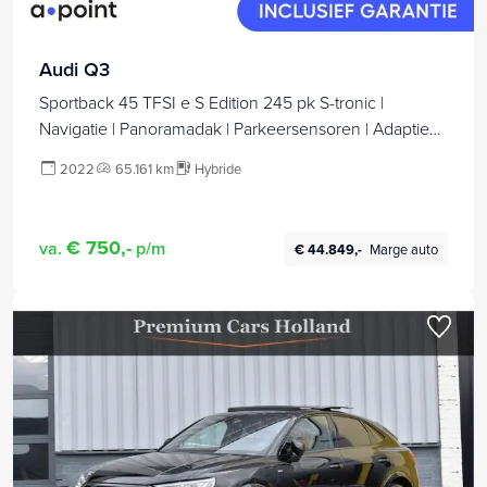
Audi Q3
Sportback 45 TFSI e S Edition 245 pk S-tronic |
Navigatie | Panoramadak | Parkeersensoren | Adaptieve
cruise control | S-Line
2022
65.161 km
Hybride
€ 750,-
va.
p/m
€ 44.849,-
Marge auto