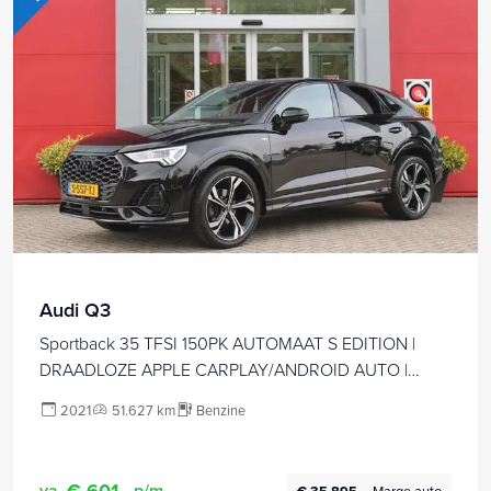
Audi Q3
Sportback 35 TFSI 150PK AUTOMAAT S EDITION |
DRAADLOZE APPLE CARPLAY/ANDROID AUTO |
ACHTERUITRIJ CAMERA | DODEHOEK DETECTIE |
2021
51.627 km
Benzine
PARKEERSENSOREN VOOR + ACHTER | VIRTUAL
COCKPIT | STOEL VERWARMING | ELEKTRISCH
BEDIENBARE ACHTERKLEP | S-LINE
€ 601,-
va.
p/m