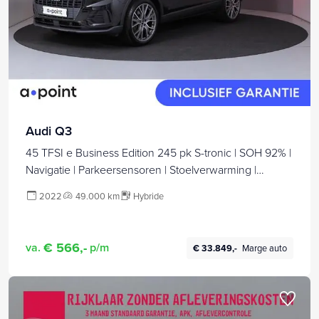
Audi Q3
45 TFSI e Business Edition 245 pk S-tronic | SOH 92% |
Navigatie | Parkeersensoren | Stoelverwarming |
Lichtmetalen velgen 20" | Elektr. achterklep |
2022
49.000 km
Hybride
€ 566,-
va.
p/m
€ 33.849,-
Marge auto