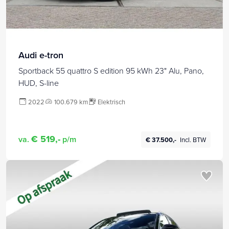
Audi e-tron
Sportback 55 quattro S edition 95 kWh 23" Alu, Pano,
HUD, S-line
2022
100.679 km
Elektrisch
€ 519,-
va.
p/m
€ 37.500,-
Incl. BTW