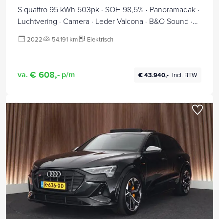
S quattro 95 kWh 503pk · SOH 98,5% · Panoramadak ·
Luchtvering · Camera · Leder Valcona · B&O Sound ·
Keyless · 22"Velgen ·
2022
54.191 km
Elektrisch
€ 608,-
va.
p/m
€ 43.940,-
Incl. BTW