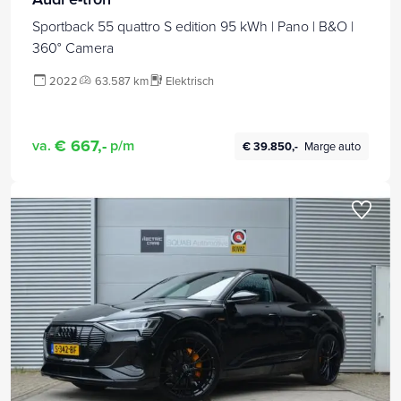
Sportback 55 quattro S edition 95 kWh | Pano | B&O |
360° Camera
2022
63.587 km
Elektrisch
€ 667,-
va.
p/m
€ 39.850,-
Marge auto