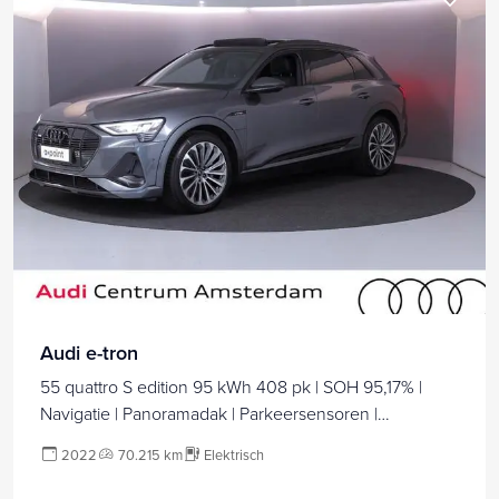
Audi e-tron
55 quattro S edition 95 kWh 408 pk | SOH 95,17% |
Navigatie | Panoramadak | Parkeersensoren |
Rondomzicht camera | B&O Soundsystem | Head-up
2022
70.215 km
Elektrisch
display | Lederen bekleding | S-Line |