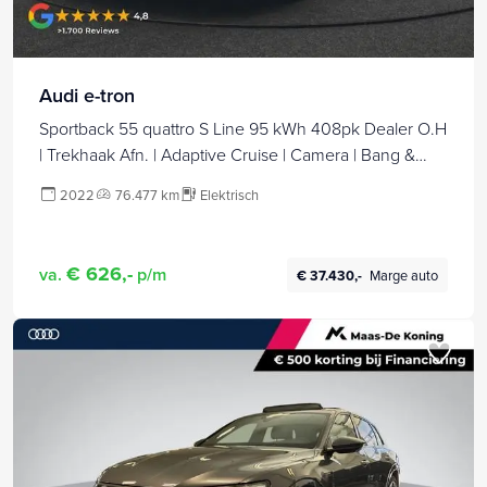
Audi e-tron
Sportback 55 quattro S Line 95 kWh 408pk Dealer O.H
| Trekhaak Afn. | Adaptive Cruise | Camera | Bang &
Olufsen | Alcantara Sportstoelen Memory & Verwarmd |
2022
76.477 km
Elektrisch
Keyless | Apple Carplay | BLIS | Navigatie | Virtual | DAB |
21"L.M |
€ 626,-
va.
p/m
€ 37.430,-
Marge auto