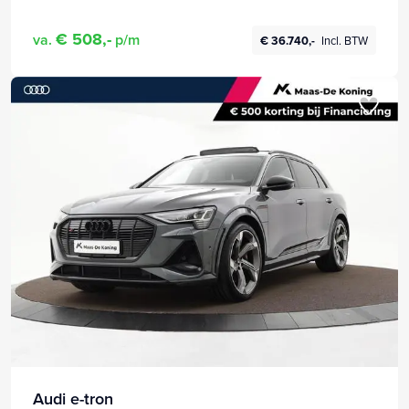
€ 508,-
va.
p/m
€ 36.740,-
Incl. BTW
Audi e-tron