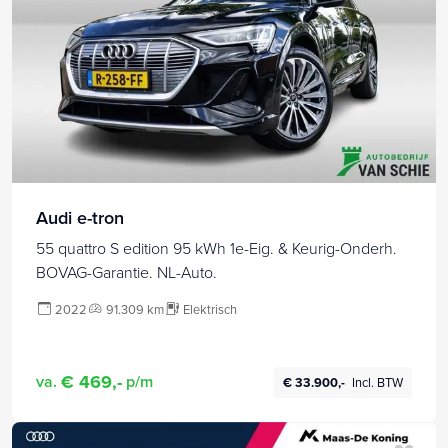
Audi e-tron
55 quattro S edition 95 kWh 1e-Eig. & Keurig-Onderh.
BOVAG-Garantie. NL-Auto.
2022
91.309 km
Elektrisch
€ 469,-
va.
p/m
€ 33.900,-
Incl. BTW