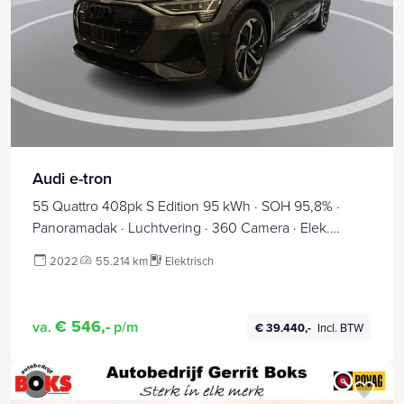
Audi e-tron
55 Quattro 408pk S Edition 95 kWh · SOH 95,8% ·
Panoramadak · Luchtvering · 360 Camera · Elek.
Voorstoelen · Elek. Achterklep · Stoel-&
2022
55.214 km
Elektrisch
Stuurverwarming · 21'' Inch ·
€ 546,-
va.
p/m
€ 39.440,-
Incl. BTW