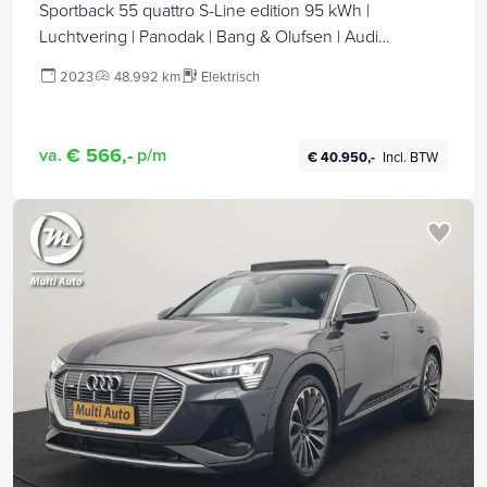
Sportback 55 quattro S-Line edition 95 kWh |
Luchtvering | Panodak | Bang & Olufsen | Audi
Sportvelgen 10 spaaks 21" | Winterset op LMV | Matrix
2023
48.992 km
Elektrisch
Led, Sfeerverlichting, incl. winterset, Navigatie,
Spraakbediening, App. connect
€ 566,-
va.
p/m
€ 40.950,-
Incl. BTW