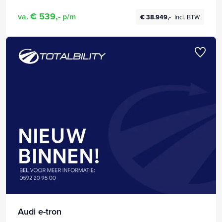
€ 539,-
va.
p/m
€ 38.949,-
Incl. BTW
Audi e-tron