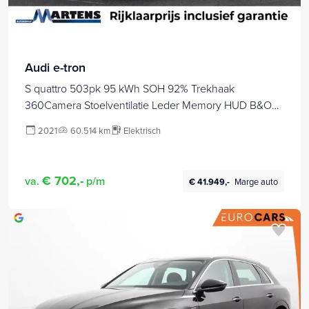
Audi e-tron
S quattro 503pk 95 kWh SOH 92% Trekhaak
360Camera Stoelventilatie Leder Memory HUD B&O
Navigatie
2021
60.514 km
Elektrisch
€ 702,-
va.
p/m
€ 41.949,-
Marge auto