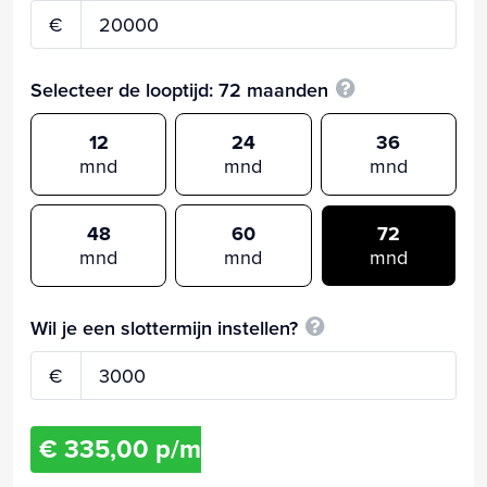
€
Selecteer de looptijd:
72
maanden
12
24
36
mnd
mnd
mnd
48
60
72
mnd
mnd
mnd
Wil je een slottermijn instellen?
€
€ 335,00 p/m