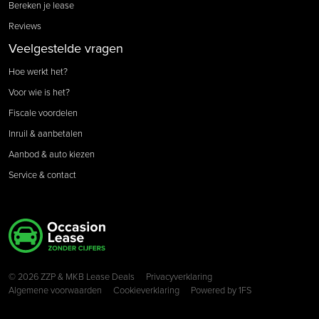
Bereken je lease
Reviews
Veelgestelde vragen
Hoe werkt het?
Voor wie is het?
Fiscale voordelen
Inruil & aanbetalen
Aanbod & auto kiezen
Service & contact
Copyright navigation
© 2026 ZZP & MKB Lease Deals
Privacyverklaring
Algemene voorwaarden
Cookieverklaring
Powered by
1FS