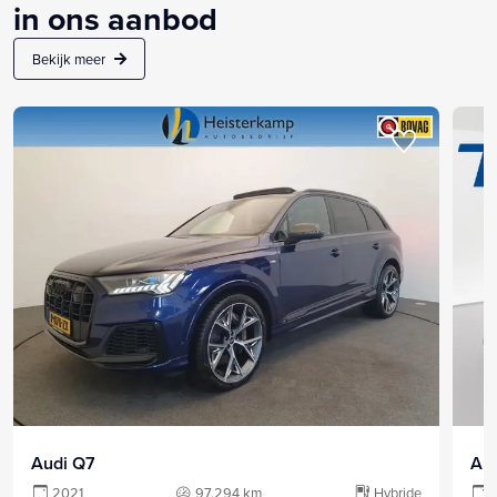
in ons aanbod
Bekijk meer
Audi Q7
Au
2021
97.294 km
Hybride