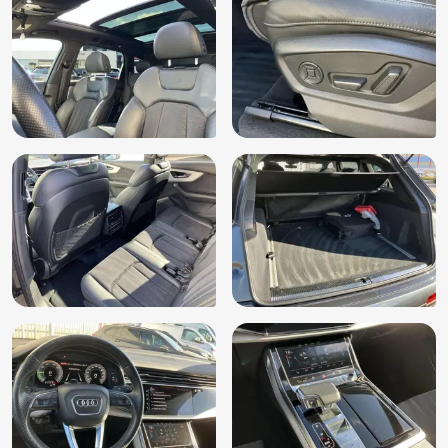
Start/stop systeem
Stuurbekrachtiging
Stuur verstelbaar
Stuurwiel multifunctioneel
Uitwijk assistent
Verkeersbord detectie
Volledig digitaal instrumentenpaneel
Warmtewerend glas
WiFi voorbereiding
Zij airbag(s) voor