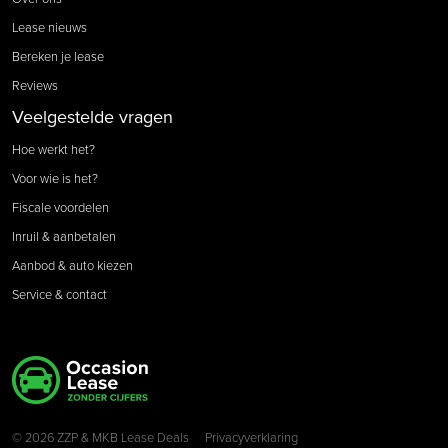
Lease nieuws
Bereken je lease
Reviews
Veelgestelde vragen
Hoe werkt het?
Voor wie is het?
Fiscale voordelen
Inruil & aanbetalen
Aanbod & auto kiezen
Service & contact
Copyright navigation
© 2026 ZZP & MKB Lease Deals
Privacyverklaring