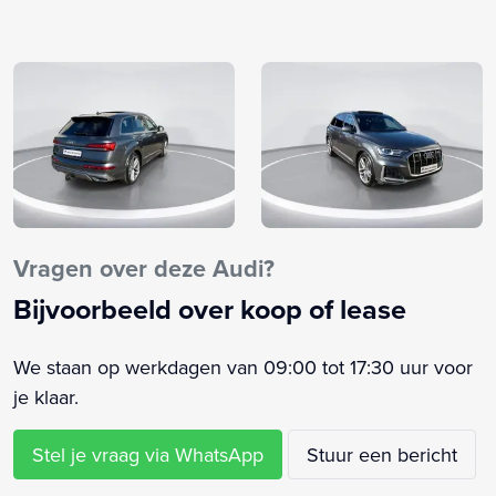
HD Matrix LED-koplampen (PXC)
Keyless entry
Kunstlederen/alcantara bekleding
Luchtvering
Navigatiesysteem full map
Panoramadak (3FU)
Privacy glas (QL5)
Rondomzicht camera
Servosluiting portieren (GZ2)
Vragen over deze Audi?
S Line
Bijvoorbeeld over koop of lease
S Line exterieur
Stoelen vóór, elektrisch verstelbaar met geheugen voor
We staan op werkdagen van 09:00 tot 17:30 uur voor
bestuurdersstoel (PV3)
je klaar.
Trekhaak, elektrisch uitklapbaar (1D3)
Trekhaak, elektrisch uitklapbaar met aanhangerassistent
Stel je vraag via WhatsApp
Stuur een bericht
(1D9)
Voorstoelen verwarmd