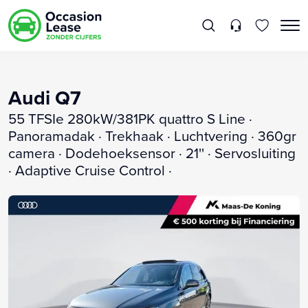
Audi Q7
55 TFSIe 280kW/381PK quattro S Line ·
Panoramadak · Trekhaak · Luchtvering · 360gr
camera · Dodehoeksensor · 21'' · Servosluiting
· Adaptive Cruise Control ·