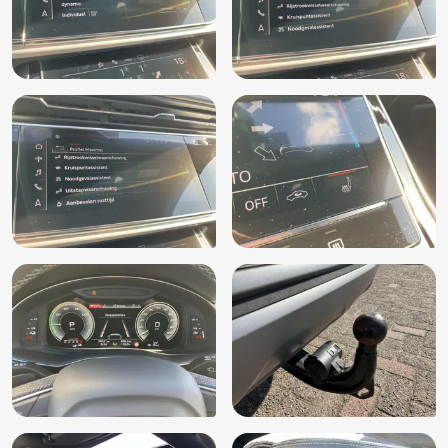
Lendesteunen (verstelbaar)
Middenarmsteun vóór, comfort (6E6)
Multimedia-voorbereiding
Oplaadmogelijkheid
Parkeerassistent (7X5)
Parkeerhulp vóór en achter (7X2)
Parkeersensor achter
Passagiersairbag
Regensensor
Rijstrooksensor
Rookvrij
Ruitensproeiers verwarmbaar
S-Line exterieur
Schakelmogelijkheid aan stuurwiel
Scheidingsnet (3CX)
Sportstoelen