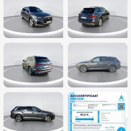
Buitenspiegelbuizing in carroseriekleur (6FA)
Buitenspiegels, elektrisch inklapbaar met automatisch
dimmende spiegels incl. geheugenfunctie (6XL)
Buitenspiegels elektrisch inklapbaar
Buitenspiegels elektrisch verstel- en verwarmbaar
Centrale deurvergrendeling met afstandsbediening
Comfortsleutel (PGC)
Connected services
Dakspoiler
Decorinleg, aluminium spectrum (7TF)
Digitale radio ontvangst (QV3)
Dimlichten automatisch
Electronic climate controle
Elektrisch bedienbare achterklep
Elektrisch bedienbare achterklep met sensorsturing
Elektrische ramen voor en achter