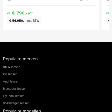
€ 790,-
va.
p/m
va.
€ 56.950,-
Incl. BTW
€ 
Populaire merken
BMW leasen
Kia leasen
Audi leasen
Mercedes leasen
Hyundai leasen
Volkswagen leasen
Populaire modellen