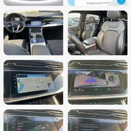
Elektrisch verstelbare bestuurdersstoel
Elektrisch verstelbare passagiersstoel
Elektronisch Stabiliteits Programma
Geldige APK
Hill hold functie
Hoofd airbag(s) achter
Hoofd airbag(s) voor
Hoofdsteunen actief
Instructieboekjes aanwezig
Interieurvoorverwarming (PK6)
Keyless start
Kruisend verkeer detectie
LED achterlichten
LED dagrijverlichting
Lederen stuurwiel en versnellingspook
Lederpakket onder (7HJ)