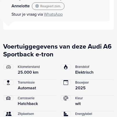
Annelotte
Reageert zsm.
Stuur je vraag via
WhatsApp
Voertuiggegevens van deze Audi A6
Sportback e-tron
Kilometerstand
Brandstof
25.000 km
Elektrisch
Transmissie
Bouwjaar
Automaat
2025
Carrosserie
Kleur
Hatchback
wit
Zitplaatsen
Energylabel