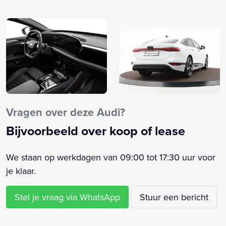
bekleding (PWL)
S Line exterieur
Stoelverwarming voorin (4A3)
Velgen Audi Sport, 5-arm-dynamiek, zwart metallic,
glansgedraaid (56E)
Warmtepomp
Achterbank in delen neerklapbaar
Achterklep elektrisch openend en sluitend (4E7)
Vragen over deze Audi?
Alarm klasse 1(startblokkering)
Bijvoorbeeld over koop of lease
Anti Blokkeer Systeem
Armsteun achter
We staan op werkdagen van 09:00 tot 17:30 uur voor
Armsteun voor
je klaar.
Audi Connect diensten (IT3)
Audi connect key (2F1)
Stel je vraag via WhatsApp
Stuur een bericht
Audi phone box light (9ZV)
Audi pre sense 360 (7W3)