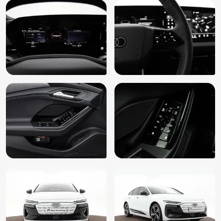
Sportief interieur
Sportstoelen vóór (Q1D)
Spraakbediening
Stuurbekrachtiging snelheidsafhankelijk
Stuur verstelbaar
Stuurwiel multifunctioneel
Uitstapwaarschuwing (7Y1)
Uitwijk assistent
Verkeersbordherkenning (QR9)
Vermoeidheids herkenning
Volledige dealeronderhoudshistorie beschikbaar
WiFi voorbereiding
Zij-airbags voor (4X3)
Zijairbags voor- en achterin, gordijnairbags, verlichte
gordelsloten (4X4)