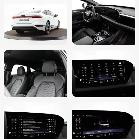
lijnpatroon (5MV)
Digitale radio ontvangst (QV3)
Dimlichten automatisch
Dodehoek Detectie
Driespaaks sportstuur, ledervrij, afgevlakt aan de boven- en
onderzijde, multifunctioneel, met stuurpaddels (1MB)
Elektrische ramen achter
Elektrische ramen voor
Elektrisch verstelbare passagiersstoel
Elektrisch verstelbare voorstoelen met geheugenfunctie
voor de bestuurdersstoel (3L4)
Elektronische remkrachtverdeling
Elektronisch Stabiliteits Programma
Geluid- en warmtewerend glas
Glans exterieur delen
HD-matrix-ledkoplampen met dynamische knipperlichten