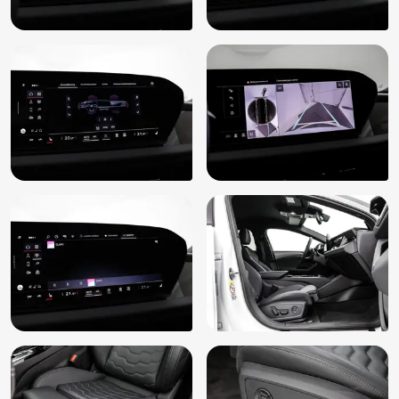
(PXC)
Hemelbekleding in zwart (6NQ)
Hill hold functie
Hoofd airbag(s) achter
Hoofd airbag(s) voor
Instructieboekjes aanwezig
Interieurvoorverwarming en -ventilatie (GA1)
Keyless entry
Keyless start
Koplampen adaptief
Koplampreiniging
Kruispunt assistent (JX1)
Lane departure warning (6I3)
Lane departure warning inclusief emergency assist (6I5)
LED achterlichten
LED dagrijverlichting