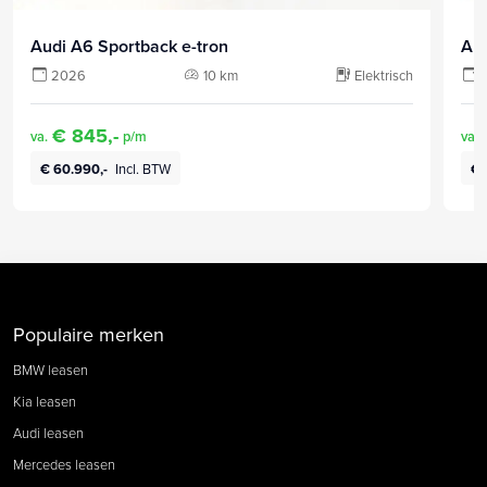
Audi A6 Sportback e-tron
Aud
2026
10 km
Elektrisch
€ 845,-
va.
p/m
va.
€ 60.990,-
Incl. BTW
€ 
Populaire merken
BMW leasen
Kia leasen
Audi leasen
Mercedes leasen