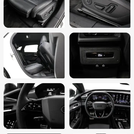
Lederen sportstuur
Lendesteun(en) elektrisch verstelbaar
Motorgeluid simulator
Multimedia scherm klein
Multimedia scherm passagier
Omgevingscamera's (360 graden rondom de auto) (KA6)
Onderhoudsboekje (digitaal)
Oplaadmogelijkheid
Parkeerassistent (7X5)
Parkeerhulp plus (7X2)
Passagiersairbag
Pre sense basic (7W1)
Pre Sense front
Regensensor
Rookvrij
Spiegelkappen zwart (6FJ)