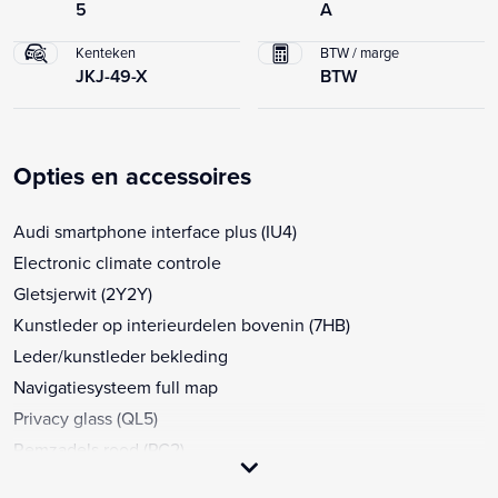
5
A
Kenteken
BTW / marge
JKJ-49-X
BTW
Opties en accessoires
Audi smartphone interface plus (IU4)
Electronic climate controle
Gletsjerwit (2Y2Y)
Kunstleder op interieurdelen bovenin (7HB)
Leder/kunstleder bekleding
Navigatiesysteem full map
Privacy glass (QL5)
Remzadels rood (PC2)
S-interieur met sportstoelen en zwarte lederen-kunstlederen