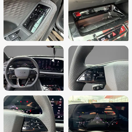
Stof Kaskade met ruitenstiksel (N2Y)
Stuurbekrachtiging snelheidsafhankelijk
Stuurwiel multifunctioneel
Uitwijk assistent
Verkeersbord detectie
Vermoeidheids herkenning
Warmtewerend glas
Zij airbag(s) voor