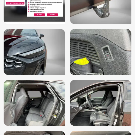
Lendesteun(en) elektrisch verstelbaar
MMI experience plus (98R)
Multimedia-voorbereiding
Multimedia scherm klein
Mythos zwart metallic (0E0E)
Oplaadmogelijkheid
Optiekpakket zwart (PAH)
Passagiersairbag
RDW-leges
Rijstrooksensor met correctie
Schakelmogelijkheid aan stuurwiel
S line dakspoiler (5J1)
Spiegelkappen hoogglans zwart (6FJ)
Spiegelkappen in carroseriekleur (6FA)
Sportonderstel (1BE)
Sportstoelen