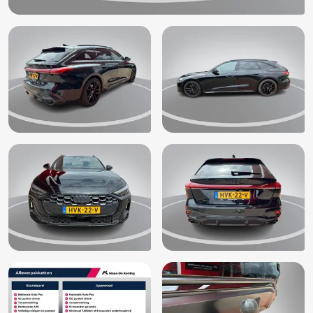
Draadloze telefoonlader
Elektrisch bedienbare achterklep
Elektrische ramen achter
Elektrische ramen voor
Elektronische remkrachtverdeling
Elektronisch Stabiliteits Programma
Grootlichtassistent (8G1)
Hemelbekleding donker
Hndmatige stuurwielverstelling (2C5)
Hoofd airbag(s) achter
Hoofd airbag(s) voor
Kruisend verkeer detectie
LED-achterlicht (8VG)
LED dagrijverlichting
Lederen sportstuur
LED Koplampen (8IT)