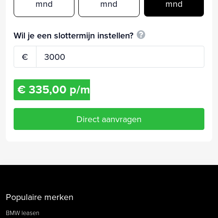
mnd
mnd
mnd
Wil je een slottermijn instellen?
€
€ 335,00 p/m
Direct aanvragen
Populaire merken
BMW leasen