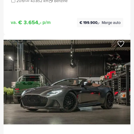
2019
43.852 km
Benzine
€ 3.654,-
va.
p/m
€ 199.900,-
Marge auto