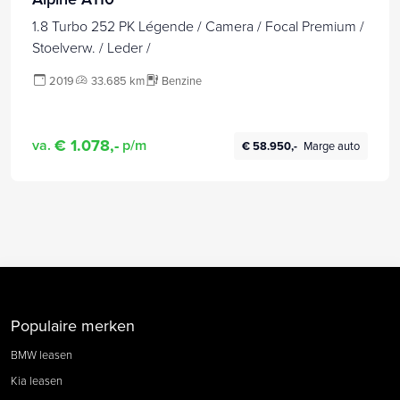
1.8 Turbo 252 PK Légende / Camera / Focal Premium /
Stoelverw. / Leder /
2019
33.685 km
Benzine
€ 1.078,-
va.
p/m
€ 58.950,-
Marge auto
Populaire merken
BMW leasen
Kia leasen