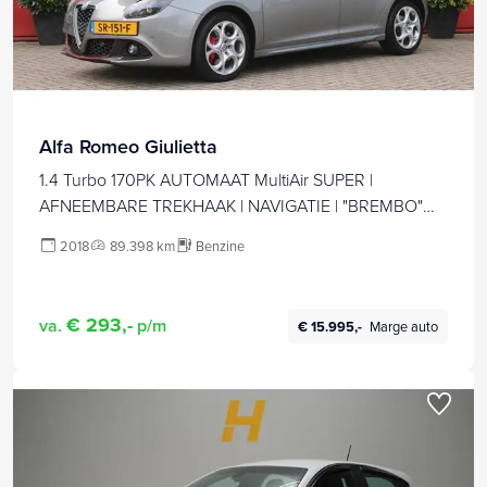
Alfa Romeo Giulietta
1.4 Turbo 170PK AUTOMAAT MultiAir SUPER |
AFNEEMBARE TREKHAAK | NAVIGATIE | "BREMBO"
REMKLAUWEN ROOD | LICHTMETALEN VELGEN 17" |
2018
89.398 km
Benzine
CLIMATE CONTROL | CRUISE CONTROL | DAB+
RADIO | BLUETOOTH AUDIO | PARKEERSENSOREN
VOOR + ACHTER |
€ 293,-
va.
p/m
€ 15.995,-
Marge auto