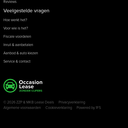
Reviews
Veelgestelde vragen
Hoe werkt het?
Voor wie is het?
Fiscale voordelen
Inruil & aanbetalen
Aanbod & auto kiezen
Service & contact
Copyright navigation
© 2026 ZZP & MKB Lease Deals
Privacyverklaring
Algemene voorwaarden
Cookieverklaring
Powered by
1FS