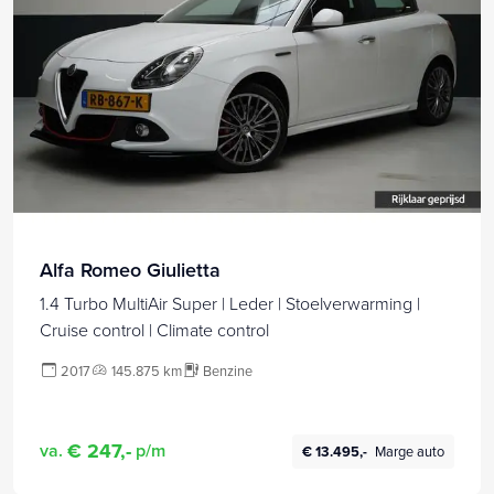
Alfa Romeo Giulietta
1.4 Turbo MultiAir Super | Leder | Stoelverwarming |
Cruise control | Climate control
2017
145.875 km
Benzine
€ 247,-
va.
p/m
€ 13.495,-
Marge auto