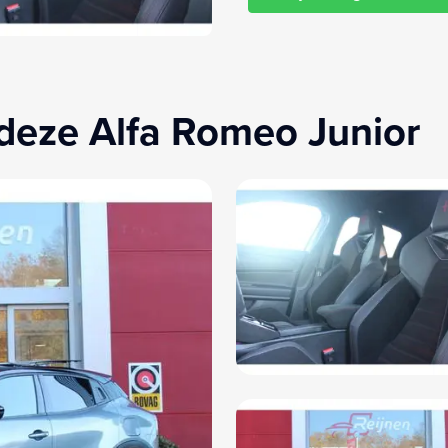
Wet
Anti Blokkeer Systeem
WiF
Armsteun voor
Zij 
Audiosysteem met 6 speakers (RCG)
deze Alfa Romeo Junior