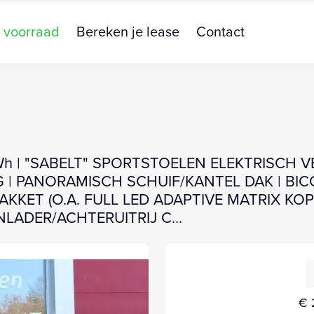
 voorraad
Bereken je lease
Contact
kWh | "SABELT" SPORTSTOELEN ELEKTRISCH 
| PANORAMISCH SCHUIF/KANTEL DAK | BICO
KKET (O.A. FULL LED ADAPTIVE MATRIX 
ADER/ACHTERUITRIJ C...
€ 