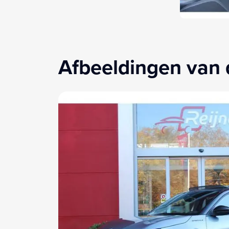
Hands-free achterklep (JK2)
Keyless Entry (9Z0)
Keyless start
Lederen stuurwiel (310)
Afbeeldingen van 