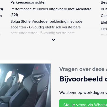
Parkeersensor achter
Bes
N)
Performance stuurwiel uitgevoerd met Alcantara
Bui
(321)
en
Con
Spiga Stoffen/ecoleder bekleding met rode
Ele
accenten - 6-voudig elektrisch verstelbare
Ele
bestuurdersstoel, 6-voudig verstelbare
m,
Ele
passagiersstoel, verwarmbare voorstoelen (60D)
Hil
Sport Pack (ART)
Hoo
Sport Pack (BBN)
LED
Stuurwiel multifunctioneel
 6-
Mul
Techno Pack (BTH)
6-
Vragen over deze 
Op 
e
Verkeersbord detectie
bod
Bijvoorbeeld 
Verwarmbare voorruit (253)
met
Volledig digitaal instrumentenpaneel
Opl
Warmtepomp (BBV)
We staan op werkdagen van
Pas
ls
Achterbank in delen neerklapbaar
Reg
GTD)
Stel je vraag via What
Alarm klasse 1(startblokkering)