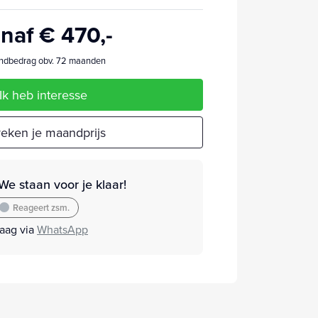
naf € 470,-
dbedrag obv. 72 maanden
Ik heb interesse
eken je maandprijs
We staan voor je klaar!
Reageert zsm.
raag via
WhatsApp