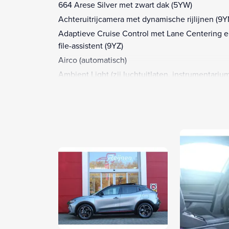
664 Arese Silver met zwart dak (5YW)
Achteruitrijcamera met dynamische rijlijnen (9Y
Adaptieve Cruise Control met Lane Centering 
file-assistent (9YZ)
Airco (automatisch)
Ambient Light (zij luchtuitlaten, instrumentariu
middentunnel) (LHA)
Apple Carplay/Android Auto
Automatisch dimmende binnenspiegel (410)
Corsa suede/lederen sportstoelen door Sabelt ®,
voudig elektrisch verstelbare bestuurdersstoel, 
voudig verstelbare passagiersstoel, verwarmbar
voorstoelen (60E)
Donker getinte achterruiten (GEG)
Draadloze oplader (RFX)
Elektrisch verstelbare en verwarmbare zijspiege
met dodehoek detectie, elektrisch inklapbaar (