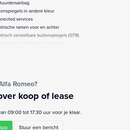
tuurdersairbag
tenspiegels in andere kleur
nected services
ktrische ramen voor en achter
ktrisch verstelbare buitenspiegels (GT8)
ktronisch Stabiliteits Programma
l hold functie
fd airbag(s) voor
 achterlichten
timedia-voorbereiding
Alfa Romeo?
Ibrida/Elettrica: hoogglans zwart gespoten
ykit, op Speciale/Veloce mat zwarte bodykit
over koop of lease
 rode accenten (5T8)
aadmogelijkheid
 09:00 tot 17:30 uur voor je klaar.
sagiersairbag
ensensor
sApp
Stuur een bericht