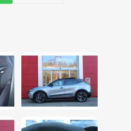
telijke garantie
i voorbereiding
airbag(s) voor