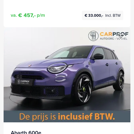
€ 457,-
va.
p/m
€ 33.000,-
Incl. BTW
Abarth 600e