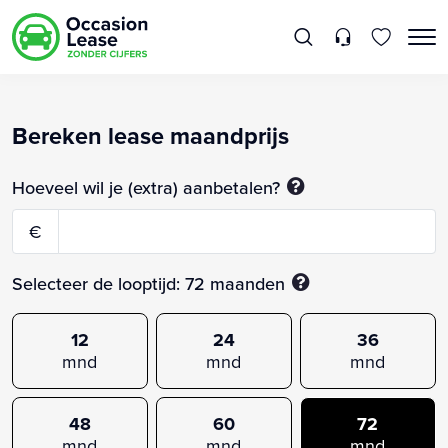
Bereken lease maandprijs
Hoeveel wil je (extra) aanbetalen?
€
Selecteer de looptijd:
72
maanden
12
24
36
mnd
mnd
mnd
48
60
72
mnd
mnd
mnd