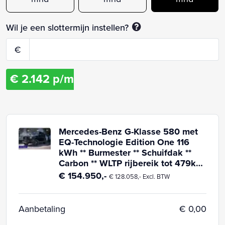
Wil je een slottermijn instellen?
€
€
2.142
p/m
Mercedes-Benz G-Klasse 580 met
EQ-Technologie Edition One 116
kWh ** Burmester ** Schuifdak **
Carbon ** WLTP rijbereik tot 479km!
2024 Elektrisch
€ 154.950,-
€ 128.058,- Excl. BTW
Aanbetaling
€ 0,00