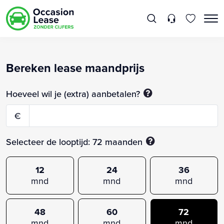
Bereken lease maandprijs
Hoeveel wil je (extra) aanbetalen?
€
Selecteer de looptijd:
72
maanden
12
24
36
mnd
mnd
mnd
48
60
72
mnd
mnd
mnd