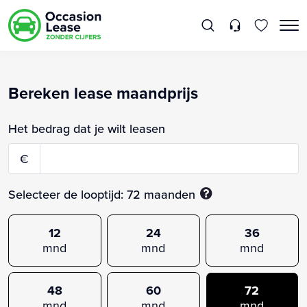
Bereken lease maandprijs
Het bedrag dat je wilt leasen
€
Selecteer de looptijd:
72
maanden
12
24
36
mnd
mnd
mnd
48
60
72
mnd
mnd
mnd