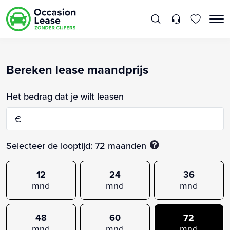
Bereken lease maandprijs
Het bedrag dat je wilt leasen
€
Selecteer de looptijd:
72
maanden
12
24
36
mnd
mnd
mnd
48
60
72
mnd
mnd
mnd