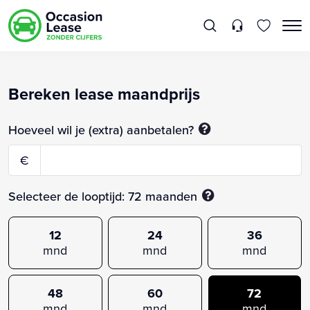
Bereken lease maandprijs
Hoeveel wil je (extra) aanbetalen?
€
Selecteer de looptijd:
72
maanden
12
24
36
mnd
mnd
mnd
48
60
72
mnd
mnd
mnd