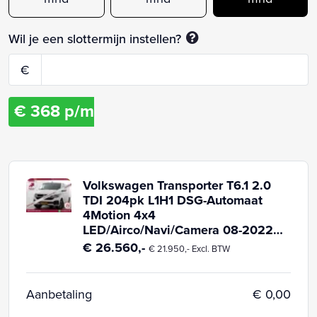
Wil je een slottermijn instellen?
€
€
368
p/m
Volkswagen Transporter T6.1 2.0
TDI 204pk L1H1 DSG-Automaat
4Motion 4x4
LED/Airco/Navi/Camera 08-2022
2022 Diesel
€ 26.560,-
€ 21.950,- Excl. BTW
Aanbetaling
€ 0,00