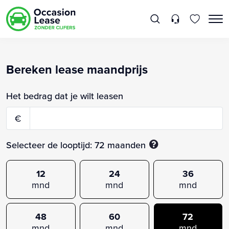
Bereken lease maandprijs
Het bedrag dat je wilt leasen
€
Selecteer de looptijd:
72
maanden
12
24
36
mnd
mnd
mnd
48
60
72
mnd
mnd
mnd