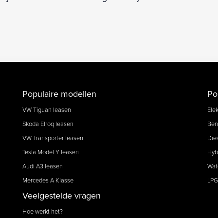
Populaire modellen
Po
VW Tiguan leasen
Elek
Skoda Elroq leasen
Ben
VW Transporter leasen
Die
Tesla Model Y leasen
Hyb
Audi A3 leasen
Wat
Mercedes A Klasse
LPG
Veelgestelde vragen
Hoe werkt het?