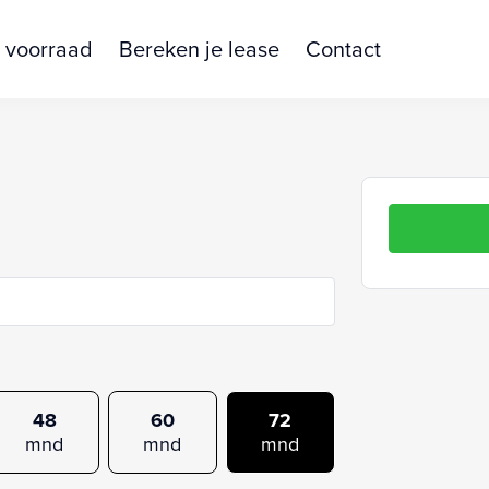
 voorraad
Bereken je lease
Contact
48
60
72
mnd
mnd
mnd