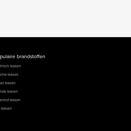
pulaire brandstoffen
trisch leasen
zine leasen
sel leasen
ride leasen
erstof leasen
 leasen