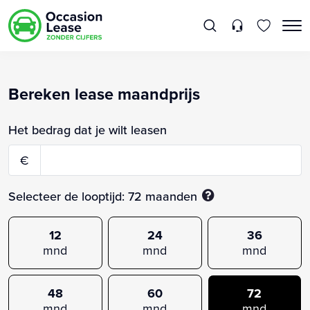
Bereken lease maandprijs
Het bedrag dat je wilt leasen
€
Selecteer de looptijd:
72
maanden
12
24
36
mnd
mnd
mnd
48
60
72
mnd
mnd
mnd