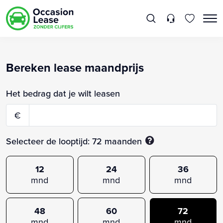
Bereken lease maandprijs
Het bedrag dat je wilt leasen
€
Selecteer de looptijd:
72
maanden
12
24
36
mnd
mnd
mnd
48
60
72
mnd
mnd
mnd