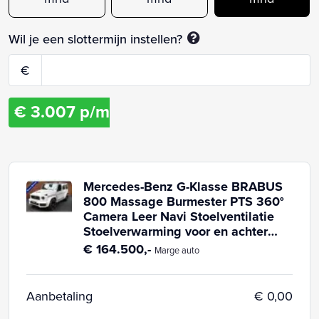
Wil je een slottermijn instellen?
€
€
3.007
p/m
Mercedes-Benz G-Klasse BRABUS
800 Massage Burmester PTS 360°
Camera Leer Navi Stoelventilatie
Stoelverwarming voor en achter
Climate voor & achter Memory
€ 164.500,-
Marge auto
seats Distronic Plus Elektr.
bedienb. schuif-/ kanteldak PTS LM
velgen 2019 Benzine
Aanbetaling
€ 0,00