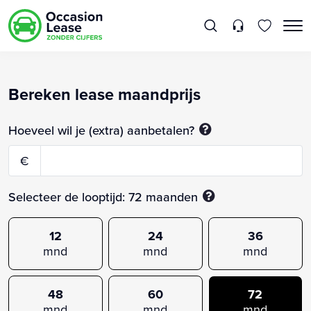
Bereken lease maandprijs
Hoeveel wil je (extra) aanbetalen?
€
Selecteer de looptijd:
72
maanden
12
24
36
mnd
mnd
mnd
48
60
72
mnd
mnd
mnd