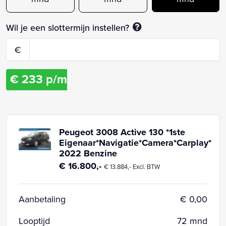
Wil je een slottermijn instellen?
€
€
233
p/m
Peugeot 3008 Active 130 *1ste
Eigenaar*Navigatie*Camera*Carplay*
2022 Benzine
€ 16.800,-
€ 13.884,- Excl. BTW
Aanbetaling
€ 0,00
Looptijd
72 mnd