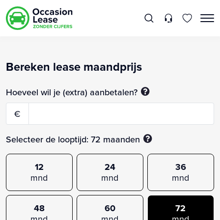
Bereken lease maandprijs
Hoeveel wil je (extra) aanbetalen?
€
Selecteer de looptijd:
72
maanden
12
24
36
mnd
mnd
mnd
48
60
72
mnd
mnd
mnd