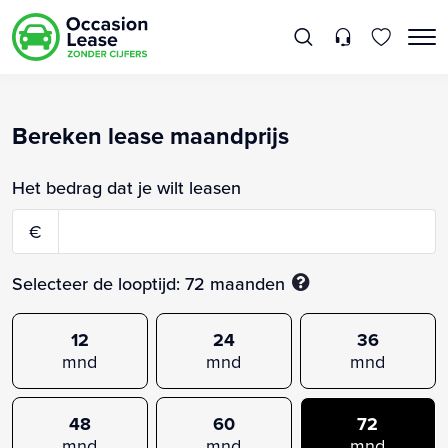
Bereken lease maandprijs
Het bedrag dat je wilt leasen
€
Selecteer de looptijd:
72
maanden
12
24
36
mnd
mnd
mnd
48
60
72
mnd
mnd
mnd