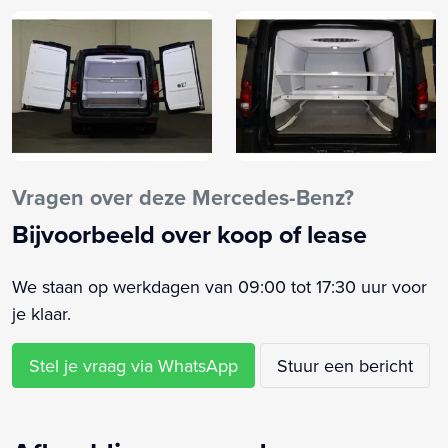
Boordcomputer
Buitenspiegels elektrisch verstel- en verwarmbaar
Centrale deurvergrendeling met afstandsbediening
Centrale vergrendeling met afstandsbediening
Cruise control
Dag/nacht aansluiting
Dimlichten automatisch
Vragen over deze Mercedes-Benz?
Elektrische ramen voor
Bijvoorbeeld over koop of lease
Elektronische remkrachtverdeling
Elektronisch Stabiliteits Programma
We staan op werkdagen van 09:00 tot 17:30 uur voor
Grijs kenteken
je klaar.
Koelwagen
Lichtmetalen velgen
Stel je vraag via WhatsApp
Stuur een bericht
Navigatiesysteem
Regensensor
Start/stop systeem