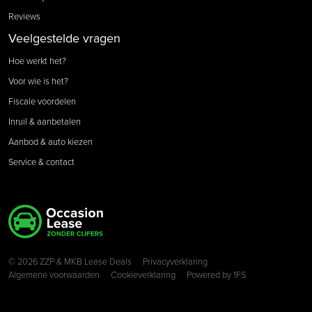
Reviews
Veelgestelde vragen
Hoe werkt het?
Voor wie is het?
Fiscale voordelen
Inruil & aanbetalen
Aanbod & auto kiezen
Service & contact
Copyright navigation
© 2026 ZZP & MKB Lease Deals
Privacyverklaring
Algemene voorwaarden
Cookieverklaring
Powered by
1FS