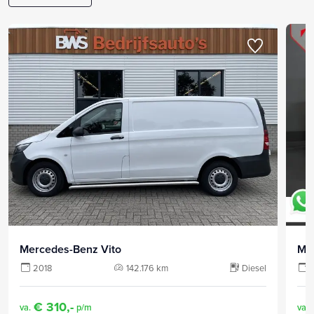
Mercedes-Benz Vito
Me
2018
142.176 km
Diesel
€ 310,-
va.
p/m
va.