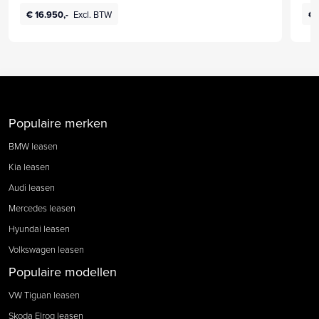
€ 16.950,-
Excl. BTW
€ 
Populaire merken
BMW leasen
Kia leasen
Audi leasen
Mercedes leasen
Hyundai leasen
Volkswagen leasen
Populaire modellen
VW Tiguan leasen
Skoda Elroq leasen